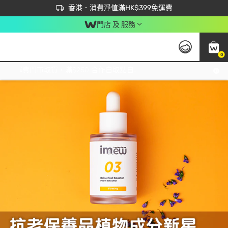
首次APP下單買滿$450 輸入 NEWAPP 即減$50
立即成為易賞錢會員盡享獨家優惠
香港．消費淨值滿HK$399免運費
門店 及 服務
0
Tag:
細紋
1 item(s) found
免運費門市取貨，滿$250 合作自取點自取免運費，淨額消費滿$399，免費送貨上門！