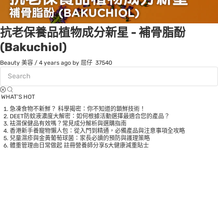
抗老保養品植物成分新星 - 補⾻脂酚
(Bakuchiol)
Beauty 美容
/
4 years ago
by 屈仔
37540
WHAT’S HOT
急凍食物不新鮮？ 科學揭密：你不知道的鎖鮮技術！
DEET防蚊液濃度大解密：如何根據活動選擇最適合您的產品？
袪濕保健品有效嗎？常見成分解析與選購指南
香港新手養寵物懶人包：從入門到精通，必備產品與注意事項全攻略
兒童濕疹與金黃葡萄球菌：家長必讀的預防與護理策略
體重管理由日常做起 註冊營養師分享5大健康減重貼士