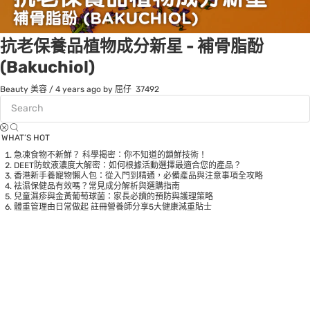
抗老保養品植物成分新星 - 補⾻脂酚
(Bakuchiol)
Beauty 美容
/
4 years ago
by 屈仔
37492
WHAT’S HOT
急凍食物不新鮮？ 科學揭密：你不知道的鎖鮮技術！
DEET防蚊液濃度大解密：如何根據活動選擇最適合您的產品？
香港新手養寵物懶人包：從入門到精通，必備產品與注意事項全攻略
袪濕保健品有效嗎？常見成分解析與選購指南
兒童濕疹與金黃葡萄球菌：家長必讀的預防與護理策略
體重管理由日常做起 註冊營養師分享5大健康減重貼士