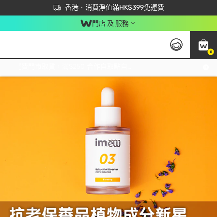
首次APP下單買滿$450 輸入 NEWAPP 即減$50
立即成為易賞錢會員盡享獨家優惠
香港．消費淨值滿HK$399免運費
門店 及 服務
0
Tag:
皮膚刺激
1 item(s) found
免運費門市取貨，滿$250 合作自取點自取免運費，淨額消費滿$399，免費送貨上門！