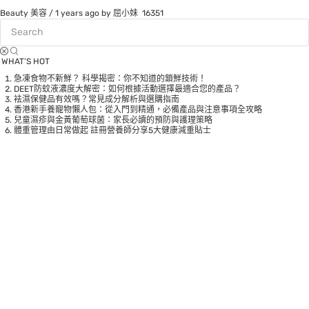
Beauty 美容
/
1 years ago
by 屈小妹
16351
WHAT’S HOT
急凍食物不新鮮？ 科學揭密：你不知道的鎖鮮技術！
DEET防蚊液濃度大解密：如何根據活動選擇最適合您的產品？
袪濕保健品有效嗎？常見成分解析與選購指南
香港新手養寵物懶人包：從入門到精通，必備產品與注意事項全攻略
兒童濕疹與金黃葡萄球菌：家長必讀的預防與護理策略
體重管理由日常做起 註冊營養師分享5大健康減重貼士