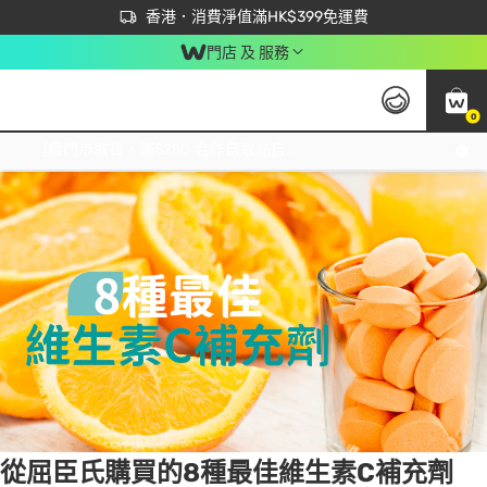
首次APP下單買滿$450 輸入 NEWAPP 即減$50
立即成為易賞錢會員盡享獨家優惠
香港．消費淨值滿HK$399免運費
門店 及 服務
0
Tag:
營養素
1 item(s) found
免運費門市取貨，滿$250 合作自取點自取免運費，淨額消費滿$399，免費送貨上門！
從屈臣氏購買的8種最佳維生素C補充劑