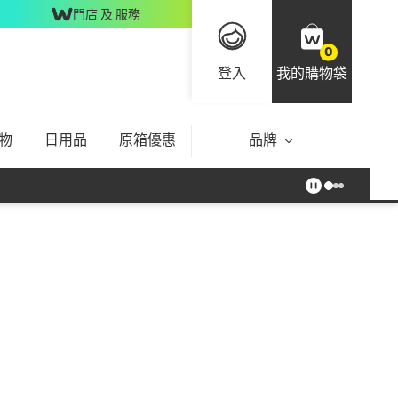
門店 及 服務
0
登入
我的購物袋
物
日用品
原箱優惠
品牌