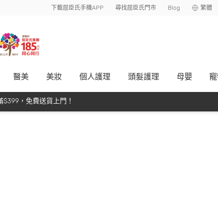
下載屈臣氏手機APP
尋找屈臣氏門市
Blog
繁體
醫美
美妝
個人護理
頭髮護理
母嬰
寵
$399，免費送貨上門！