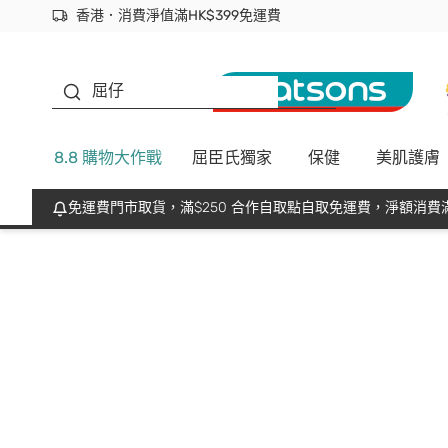
香港．消費淨值滿HK$399免運費
立即成為易賞錢會員盡享獨家優惠
首次APP下單買滿$450 輸入 NEWAPP 即減$50
生蠔BB
屈仔
8.8 購物大作戰
屈臣氏獨家
保健
美肌護膚
免運費門市取貨，滿$250 合作自取點自取免運費，淨額消費滿