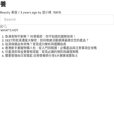
養
Beauty 美容
/
3 years ago
by 屈小妹
15815
WHAT’S HOT
急凍食物不新鮮？ 科學揭密：你不知道的鎖鮮技術！
DEET防蚊液濃度大解密：如何根據活動選擇最適合您的產品？
袪濕保健品有效嗎？常見成分解析與選購指南
香港新手養寵物懶人包：從入門到精通，必備產品與注意事項全攻略
兒童濕疹與金黃葡萄球菌：家長必讀的預防與護理策略
體重管理由日常做起 註冊營養師分享5大健康減重貼士