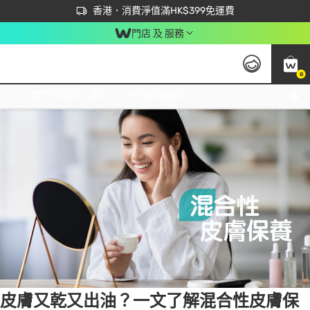
首次APP下單買滿$450 輸入 NEWAPP 即減$50
立即成為易賞錢會員盡享獨家優惠
香港．消費淨值滿HK$399免運費
門店 及 服務
0
Tag:
混合性皮膚
1 item(s) found
免運費門市取貨，滿$250 合作自取點自取免運費，淨額消費滿$399，免費送貨上門！
皮膚又乾又出油？一文了解混合性皮膚保