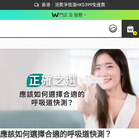
首次APP下單買滿$450 輸入 NEWAPP 即減$50
立即成為易賞錢會員盡享獨家優惠
香港．消費淨值滿HK$399免運費
門店 及 服務
0
Tag:
流感
7 item(s) found
免運費門市取貨，滿$250 合作自取點自取免運費，淨額消費滿$399，免費送貨上門！
應該如何選擇合適的呼吸道快測？