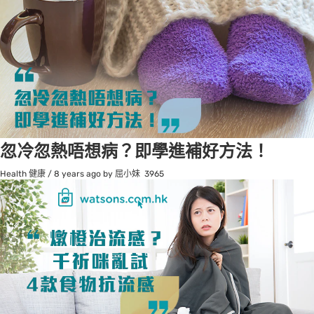
忽冷忽熱唔想病？即學進補好方法！
Health 健康
/
8 years ago
by 屈小妹
3965