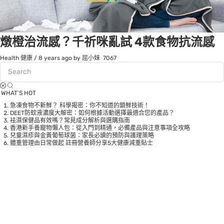
燉橙治流感？千祈咪亂試 4款食物抗流感
Health 健康
/
8 years ago
by 屈小妹
7067
WHAT’S HOT
急凍食物不新鮮？ 科學揭密：你不知道的鎖鮮技術！
DEET防蚊液濃度大解密：如何根據活動選擇最適合您的產品？
袪濕保健品有效嗎？常見成分解析與選購指南
香港新手養寵物懶人包：從入門到精通，必備產品與注意事項全攻略
兒童濕疹與金黃葡萄球菌：家長必讀的預防與護理策略
體重管理由日常做起 註冊營養師分享5大健康減重貼士