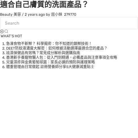
適合自己膚質的洗面產品？
Beauty 美容
/
2 years ago
by 屈小妹
279770
WHAT’S HOT
急凍食物不新鮮？ 科學揭密：你不知道的鎖鮮技術！
DEET防蚊液濃度大解密：如何根據活動選擇最適合您的產品？
袪濕保健品有效嗎？常見成分解析與選購指南
香港新手養寵物懶人包：從入門到精通，必備產品與注意事項全攻略
兒童濕疹與金黃葡萄球菌：家長必讀的預防與護理策略
體重管理由日常做起 註冊營養師分享5大健康減重貼士