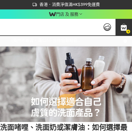
首次APP下單買滿$450 輸入 NEWAPP 即減$50
立即成為易賞錢會員盡享獨家優惠
香港．消費淨值滿HK$399免運費
門店 及 服務
0
Tag:
洗面奶
1 item(s) found
免運費門市取貨，滿$250 合作自取點自取免運費，淨額消費滿$399，免費送貨上門！
洗面啫哩、洗面奶或潔膚油：如何選擇最