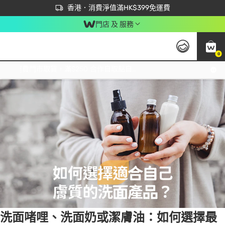
首次APP下單買滿$450 輸入 NEWAPP 即減$50
立即成為易賞錢會員盡享獨家優惠
香港．消費淨值滿HK$399免運費
門店 及 服務
0
Tag:
洗面啫哩
1 item(s) found
免運費門市取貨，滿$250 合作自取點自取免運費，淨額消費滿$399，免費送貨上門！
洗面啫哩、洗面奶或潔膚油：如何選擇最