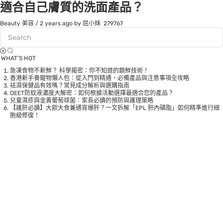
適合自己膚質的洗面產品？
Beauty 美容
/
2 years ago
by 屈小妹
279767
WHAT’S HOT
急凍食物不新鮮？ 科學揭密：你不知道的鎖鮮技術！
香港新手養寵物懶人包：從入門到精通，必備產品與注意事項全攻略
袪濕保健品有效嗎？常見成分解析與選購指南
DEET防蚊液濃度大解密：如何根據活動選擇最適合您的產品？
兒童濕疹與金黃葡萄球菌：家長必讀的預防與護理策略
【護肝必讀】大飲大食兼通宵爆肝？一文拆解「EPL 肝內磷脂」如何精準進行細
胞級修復！