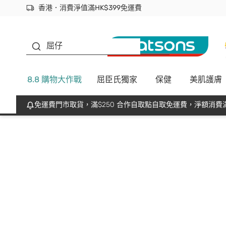
香港．消費淨值滿HK$399免運費
立即成為易賞錢會員盡享獨家優惠
首次APP下單買滿$450 輸入 NEWAPP 即減$50
生蠔BB
屈仔
8.8 購物大作戰
屈臣氏獨家
保健
美肌護膚
免運費門市取貨，滿$250 合作自取點自取免運費，淨額消費滿