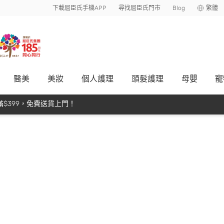
下載屈臣氏手機APP
尋找屈臣氏門市
Blog
繁體
醫美
美妝
個人護理
頭髮護理
母嬰
寵
$399，免費送貨上門！