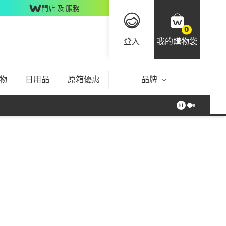
門店 及 服務
0
登入
我的購物袋
物
日用品
原箱優惠
品牌