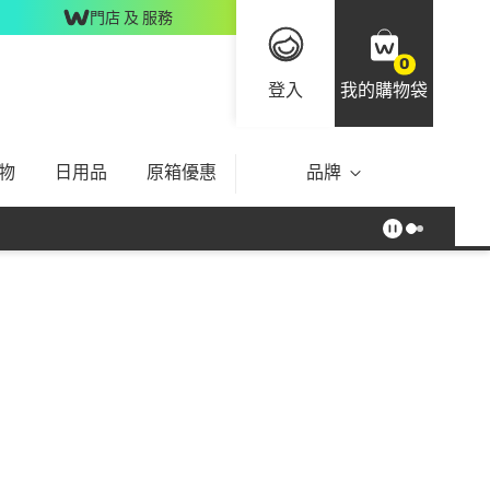
門店 及 服務
0
登入
我的購物袋
物
日用品
原箱優惠
品牌