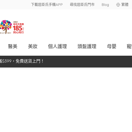
下載屈臣氏手機APP
尋找屈臣氏門市
Blog
繁體
醫美
美妝
個人護理
頭髮護理
母嬰
寵
$399，免費送貨上門！