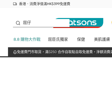
香港．消費淨值滿HK$399免運費
立即成為易賞錢會員盡享獨家優惠
首次APP下單買滿$450 輸入 NEWAPP 即減$50
生蠔BB
屈仔
8.8 購物大作戰
屈臣氏獨家
保健
美肌護膚
免運費門市取貨，滿$250 合作自取點自取免運費，淨額消費滿