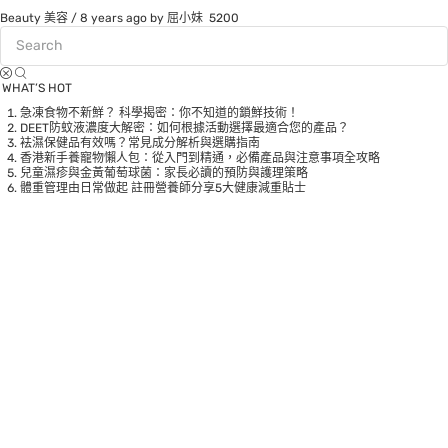
Beauty 美容
/
8 years ago
by 屈小妹
5200
WHAT’S HOT
急凍食物不新鮮？ 科學揭密：你不知道的鎖鮮技術！
DEET防蚊液濃度大解密：如何根據活動選擇最適合您的產品？
袪濕保健品有效嗎？常見成分解析與選購指南
香港新手養寵物懶人包：從入門到精通，必備產品與注意事項全攻略
兒童濕疹與金黃葡萄球菌：家長必讀的預防與護理策略
體重管理由日常做起 註冊營養師分享5大健康減重貼士