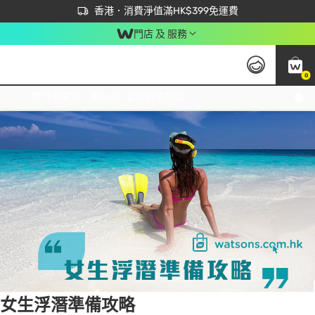
首次APP下單買滿$450 輸入 NEWAPP 即減$50
立即成為易賞錢會員盡享獨家優惠
香港．消費淨值滿HK$399免運費
門店 及 服務
0
Tag:
曬後護理
1 item(s) found
免運費門市取貨，滿$250 合作自取點自取免運費，淨額消費滿$399，免費送貨上門！
女生浮潛準備攻略