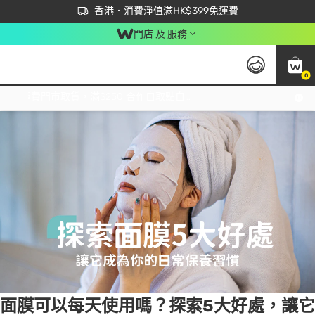
首次APP下單買滿$450 輸入 NEWAPP 即減$50
立即成為易賞錢會員盡享獨家優惠
香港．消費淨值滿HK$399免運費
門店 及 服務
0
Tag:
敷面膜
2 item(s) found
免運費門市取貨，滿$250 合作自取點自取免運費，淨額消費滿$399，免費送貨上門！
面膜可以每天使用嗎？探索5大好處，讓它