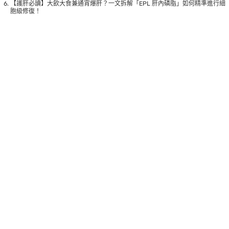
【護肝必讀】大飲大食兼通宵爆肝？一文拆解「EPL 肝內磷脂」如何精準進行細
胞級修復！