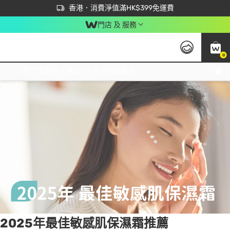
首次APP下單買滿$450 輸入 NEWAPP 即減$50
立即成為易賞錢會員盡享獨家優惠
香港．消費淨值滿HK$399免運費
門店 及 服務
0
Tag:
敏感肌膚
6 item(s) found
免運費門市取貨，滿$250 合作自取點自取免運費，淨額消費滿$399，免費送貨上門！
2025年最佳敏感肌保濕霜推薦