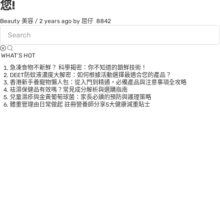
您!
Beauty 美容
/
2 years ago
by 屈仔
8842
WHAT’S HOT
急凍食物不新鮮？ 科學揭密：你不知道的鎖鮮技術！
DEET防蚊液濃度大解密：如何根據活動選擇最適合您的產品？
香港新手養寵物懶人包：從入門到精通，必備產品與注意事項全攻略
袪濕保健品有效嗎？常見成分解析與選購指南
兒童濕疹與金黃葡萄球菌：家長必讀的預防與護理策略
體重管理由日常做起 註冊營養師分享5大健康減重貼士