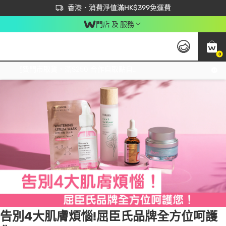
首次APP下單買滿$450 輸入 NEWAPP 即減$50
立即成為易賞錢會員盡享獨家優惠
香港．消費淨值滿HK$399免運費
門店 及 服務
0
Tag:
屈臣氏品牌
1 item(s) found
免運費門市取貨，滿$250 合作自取點自取免運費，淨額消費滿$399，免費送貨上門！
告別4大肌膚煩惱!屈臣氏品牌全方位呵護