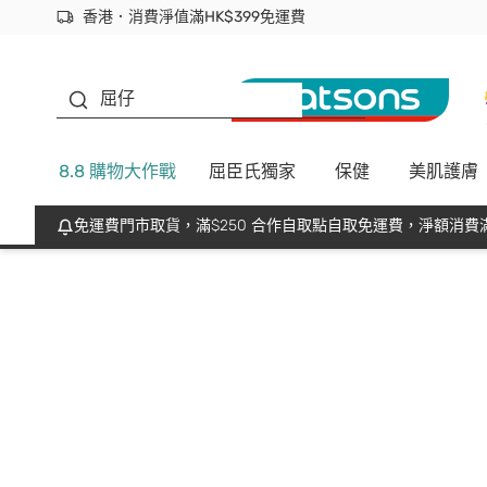
香港．消費淨值滿HK$399免運費
立即成為易賞錢會員盡享獨家優惠
首次APP下單買滿$450 輸入 NEWAPP 即減$50
生蠔BB
屈仔
8.8 購物大作戰
屈臣氏獨家
保健
美肌護膚
免運費門市取貨，滿$250 合作自取點自取免運費，淨額消費滿