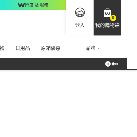
門店 及 服務
0
登入
我的購物袋
物
日用品
原箱優惠
品牌