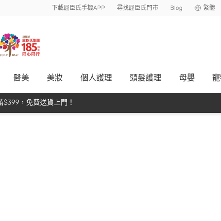
下載屈臣氏手機APP
尋找屈臣氏門市
Blog
繁體
醫美
美妝
個人護理
頭髮護理
母嬰
寵
$399，免費送貨上門！