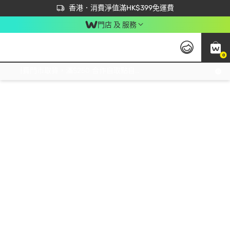
首次APP下單買滿$450 輸入 NEWAPP 即減$50
立即成為易賞錢會員盡享獨家優惠
香港．消費淨值滿HK$399免運費
門店 及 服務
0
免運費門市取貨，滿$250 合作自取點自取免運費，淨額消費滿$399，免費送貨上門！