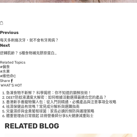
Previous
每天多刷幾次牙，就不會有牙周病？
Next
逆轉肌齡？ 5種食物補充膠原蛋白…
Related Topics
#偏食
#水果
#維他命C
Share
WHAT’S HOT
急凍食物不新鮮？ 科學揭密：你不知道的鎖鮮技術！
DEET防蚊液濃度大解密：如何根據活動選擇最適合您的產品？
香港新手養寵物懶人包：從入門到精通，必備產品與注意事項全攻略
袪濕保健品有效嗎？常見成分解析與選購指南
兒童濕疹與金黃葡萄球菌：家長必讀的預防與護理策略
體重管理由日常做起 註冊營養師分享5大健康減重貼士
RELATED BLOG