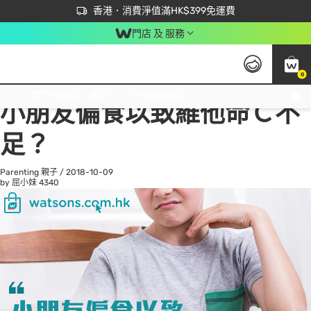
首次APP下單買滿$450 輸入 NEWAPP 即減$50
立即成為易賞錢會員盡享獨家優惠
香港．消費淨值滿HK$399免運費
門店 及 服務
0
All
Beauty 美容
He
免運費門市取貨，滿$250 合作自取點自取免運費，淨額消費滿$399，免費送貨上門！
小朋友偏食以致維他命Ｃ不
足？
Parenting 親子
/
2018-10-09
by 屈小妹
4340