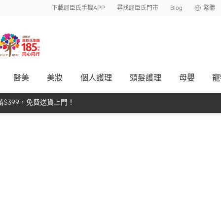
下載屈臣氏手機APP
尋找屈臣氏門市
Blog
繁體
醫美
美妝
個人護理
頭髮護理
母嬰
寵
$399，免費送貨上門！