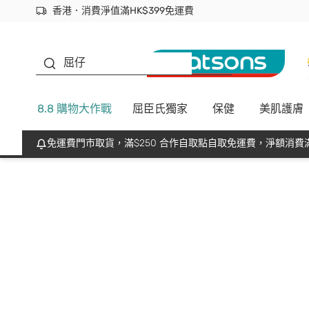
香港．消費淨值滿HK$399免運費
立即成為易賞錢會員盡享獨家優惠
首次APP下單買滿$450 輸入 NEWAPP 即減$50
生蠔BB
屈仔
8.8 購物大作戰
屈臣氏獨家
保健
美肌護膚
免運費門市取貨，滿$250 合作自取點自取免運費，淨額消費滿