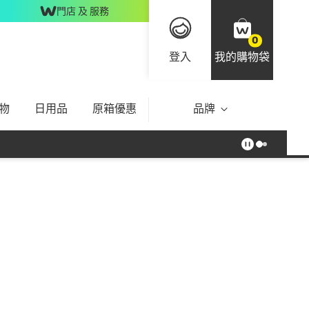
門店 及 服務
0
登入
我的購物袋
物
日用品
原箱優惠
品牌