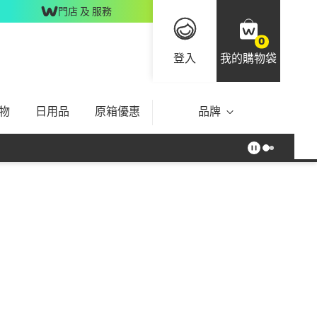
門店 及 服務
0
登入
我的購物袋
物
日用品
原箱優惠
品牌