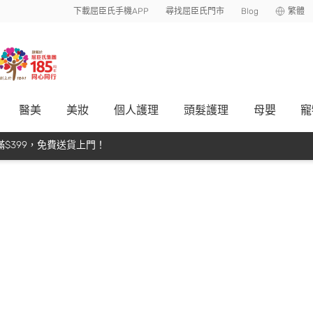
下載屈臣氏手機APP
尋找屈臣氏門市
Blog
繁體
醫美
美妝
個人護理
頭髮護理
母嬰
寵
$399，免費送貨上門！