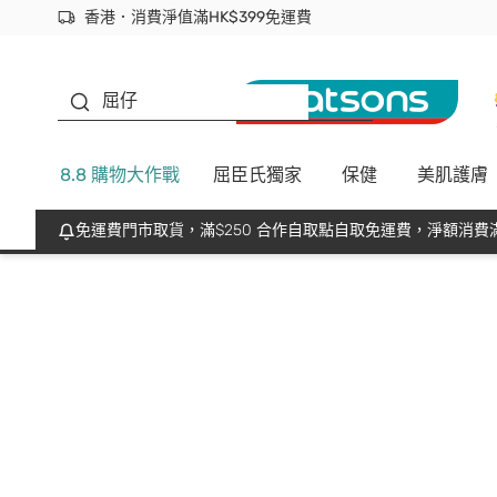
香港．消費淨值滿HK$399免運費
立即成為易賞錢會員盡享獨家優惠
首次APP下單買滿$450 輸入 NEWAPP 即減$50
生蠔BB
屈仔
8.8 購物大作戰
屈臣氏獨家
保健
美肌護膚
免運費門市取貨，滿$250 合作自取點自取免運費，淨額消費滿