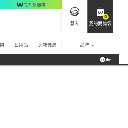
門店 及 服務
0
登入
我的購物袋
物
日用品
原箱優惠
品牌