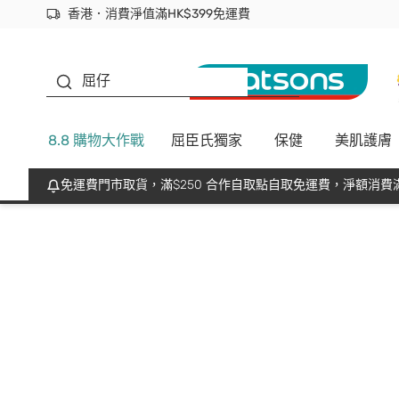
香港．消費淨值滿HK$399免運費
立即成為易賞錢會員盡享獨家優惠
首次APP下單買滿$450 輸入 NEWAPP 即減$50
生蠔BB
屈仔
8.8 購物大作戰
屈臣氏獨家
保健
美肌護膚
免運費門市取貨，滿$250 合作自取點自取免運費，淨額消費滿