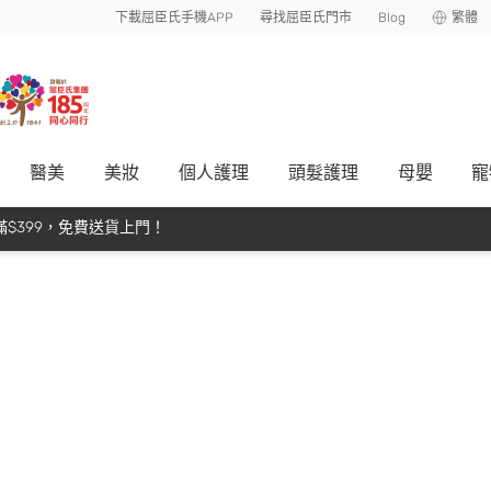
下載屈臣氏手機APP
尋找屈臣氏門市
Blog
繁體
醫美
美妝
個人護理
頭髮護理
母嬰
寵
$399，免費送貨上門！