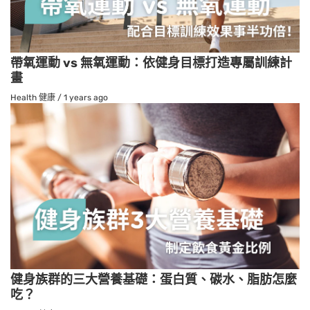
帶氧運動 vs 無氧運動：依健身目標打造專屬訓練計
畫
Health 健康
/
1 years ago
健身族群的三大營養基礎：蛋白質、碳水、脂肪怎麼
吃？