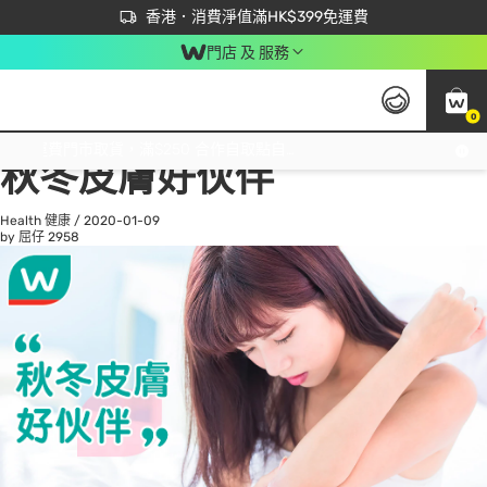
首次APP下單買滿$450 輸入 NEWAPP 即減$50
立即成為易賞錢會員盡享獨家優惠
香港．消費淨值滿HK$399免運費
門店 及 服務
0
All
Beauty 美容
He
免運費門市取貨，滿$250 合作自取點自取免運費，淨額消費滿$399，免費送貨上門！
秋冬皮膚好伙伴
Health 健康
/
2020-01-09
by 屈仔
2958