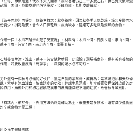
「立冬」節氣剛過，代表冬天的開始，雖然香港仍在二十多度左右，但已覺天氣漸變
乾燥，面部、身體皮膚也悄悄脫皮、泛紅痕癢，甚則皮膚敏感。
《黃帝內經》內提到一個養生概念：秋冬養陰，因為秋冬季天氣乾燥，燥邪令體內水
份變少，損耗陰液，會令人口鼻乾燥、皮膚缺水，建議可多吃滋陰潤燥的食物。
介紹一個「木瓜石斛淮山蓮子芡實湯」，材料有：木瓜 1 個、石斛 5 錢、淮山 1 兩、
蓮子 1 兩、芡實 1 兩、南北杏 1 兩、蜜棗 3 粒。
石斛養陰生津，淮山、蓮子、芡實健脾益腎，此湯除了潤燥補虛外，還有美容養顏的
作用，若要改善皮膚「乾爭爭」，滋潤的湯水必不可缺。
另外還有一個秋冬必備的好伙伴，就是自製的紫草膏，成份為：紫草浸泡油和天然蜂
蠟。紫草有涼血活血，解毒透疹的功效；蜂蠟生肌潤膚，能令藥膏發揮保護皮膚的屏
障作用，局部外用於初起敏感或痕癢的皮膚能減輕不適的症狀，改善秋冬敏感肌。
「有諸內，形於外」，外用方法始終是輔助為主，最重要是多飲水，還有減少進食煎
炸辛辣食物才是王道！
屈臣氏中醫師團隊