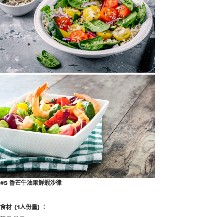
#5 香芒牛油果鮮蝦沙律
食材
(1
人份量
) ：