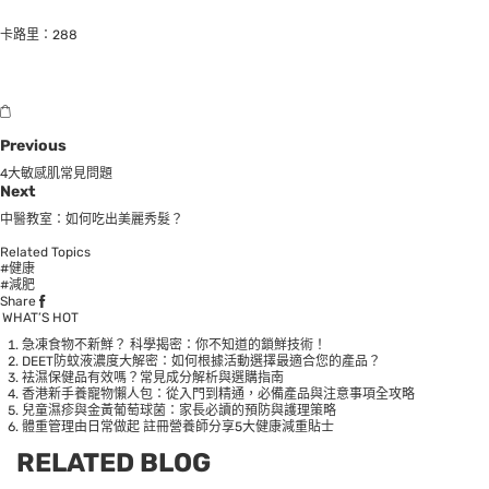
卡路里：288
Previous
4大敏感肌常見問題
Next
中醫教室：如何吃出美麗秀髮？
Related Topics
#健康
#減肥
Share
WHAT’S HOT
急凍食物不新鮮？ 科學揭密：你不知道的鎖鮮技術！
DEET防蚊液濃度大解密：如何根據活動選擇最適合您的產品？
袪濕保健品有效嗎？常見成分解析與選購指南
香港新手養寵物懶人包：從入門到精通，必備產品與注意事項全攻略
兒童濕疹與金黃葡萄球菌：家長必讀的預防與護理策略
體重管理由日常做起 註冊營養師分享5大健康減重貼士
RELATED BLOG