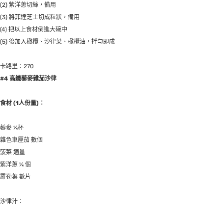
(2) 紫洋蔥切絲，備用
(3) 將菲達芝士切成粒狀，備用
(4) 把以上食材倒進大碗中
(5) 後加入橄欖、沙律菜、橄欖油，拌勻即成
卡路里：270
#4 高纖藜麥雜茄沙律
食材
(1
人份量
)
：
藜麥 ¼杯
雜色車厘茄 數個
菠菜 適量
紫洋蔥 ¼ 個
羅勒葉 數片
沙律汁：