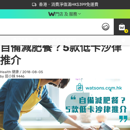
首次APP下單買滿$450 輸入 NEWAPP 即減$50
立即成為易賞錢會員盡享獨家優惠
香港．消費淨值滿HK$399免運費
門店 及 服務
0
All
Beauty 美容
He
免運費門市取貨，滿$250 合作自取點自取免運費，淨額消費滿$399，免費送貨上門！
自備減肥餐？5款低卡沙律
推介
Health 健康
/
2018-08-05
by 屈小妹
9446