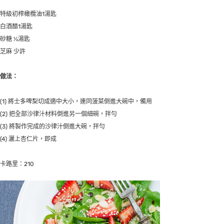
特級初榨橄欖油1湯匙
白酒醋1湯匙
砂糖 ½湯匙
芝麻 少許
做法：
(1) 將士多啤梨切成適中大小，連同菠菜倒進大碗中，備用
(2) 把全部沙律汁材料倒進另一個細碗，拌勻
(3) 將製作完成的沙律汁倒進大碗，拌勻
(4) 灑上杏仁片，即成
卡路里：210