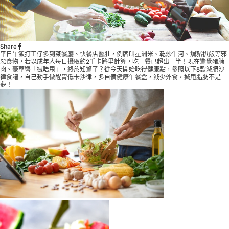
Share
平日午飯打工仔多到茶餐廳、快餐店醫肚，例牌叫星洲米、乾炒牛河、焗豬扒飯等邪
惡食物，若以成年人每日攝取約2千卡路里計算，吃一餐已超出一半！現在驚覺豬腩
肉、豪華臀「搣唔甩」，終於知驚了？從今天開始吃得健康點，參照以下5款減肥沙
律食譜，自己動手做醒胃低卡沙律，多自備健康午餐盒，減少外食，搣甩脂肪不是
夢！