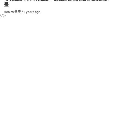
畫
Health 健康
/
1 years ago
*/?>