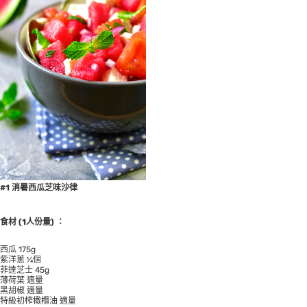
#1 消暑西瓜芝味沙律
食材 (1人份量) ：
西瓜 175g
紫洋蔥 ¼個
菲達芝士 45g
薄荷葉 適量
黑胡椒 適量
特級初榨橄欖油 適量