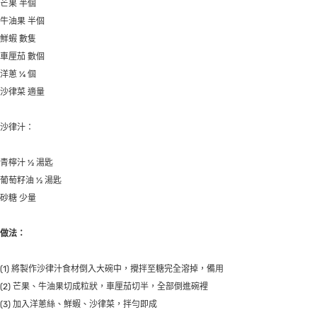
芒果 半個
牛油果 半個
鮮蝦 數隻
車厘茄 數個
洋蔥 ¼ 個
沙律菜 適量
沙律汁：
青檸汁 ½ 湯匙
葡萄籽油 ½ 湯匙
砂糖 少量
做法：
(1) 將製作沙律汁食材倒入大碗中，攪拌至糖完全溶掉，備用
(2) 芒果、牛油果切成粒狀，車厘茄切半，全部倒進碗裡
(3) 加入洋蔥絲、鮮蝦、沙律菜，拌勻即成