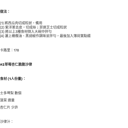
做法：
(1) 將西瓜肉切成粒狀，備用
(2) 紫洋蔥去皮，切成絲；菲達芝士切成粒狀
(3) 將以上3種食材倒入大碗中拌勻
(4) 灑上橄欖油、黑胡椒作調味並拌勻，最後加入薄荷葉點綴
卡路里：178
#2草莓杏仁脆脆沙律
食材 (1人份量)：
士多啤梨 數個
菠菜 適量
杏仁片 少許
沙律汁：