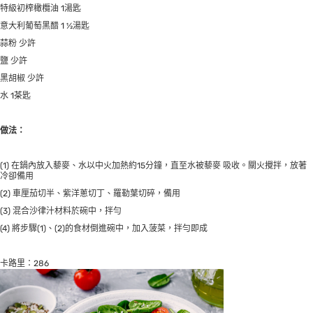
特級初榨橄欖油 1湯匙
意大利葡萄黑醋 1 ½湯匙
蒜粉 少許
鹽 少許
黑胡椒 少許
水 1茶匙
做法：
(1) 在鍋內放入藜麥、水以中火加熱約15分鐘，直至水被藜麥 吸收。關火攪拌，放著
冷卻備用
(2) 車厘茄切半、紫洋蔥切丁、羅勒葉切碎，備用
(3) 混合沙律汁材料於碗中，拌勻
(4) 將步驟(1)、(2)的食材倒進碗中，加入菠菜，拌勻即成
卡路里：286