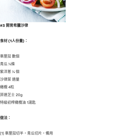
#3 開胃希臘沙律
食材
(1
人份量
)
：
車厘茄 數個
青瓜 ¼條
紫洋蔥 ¼ 個
沙律菜 適量
橄欖 4粒
菲達芝士 20g
特級初榨橄欖油 1湯匙
做法：
(1) 車厘茄切半，青瓜切片，備用