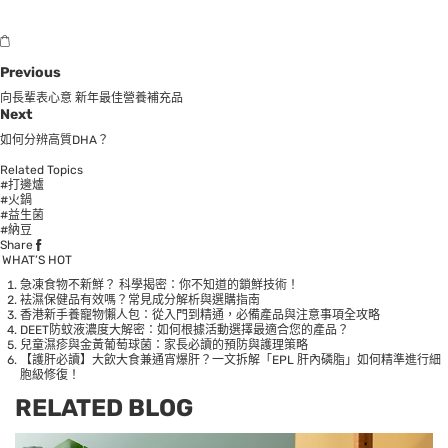
Previous
向長輩表心意 新年最佳營養補充品
Next
如何分辨高質DHA？
Related Topics
#打邊爐
#火鍋
#益生菌
#納豆
Share
WHAT’S HOT
急凍食物不新鮮？ 科學揭密：你不知道的鎖鮮技術！
袪濕保健品有效嗎？常見成分解析與選購指南
香港新手養寵物懶人包：從入門到精通，必備產品與注意事項全攻略
DEET防蚊液濃度大解密：如何根據活動選擇最適合您的產品？
兒童濕疹與金黃葡萄球菌：家長必讀的預防與護理策略
【護肝必讀】大飲大食兼通宵爆肝？一文拆解「EPL 肝內磷脂」如何精準進行細
胞級修復！
RELATED BLOG