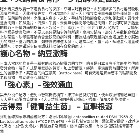
吃火鍋只要改變一下進食食材的次序，亦可以吃得有營。由於纖維多的食材容易吸收
湯底的熱量，因此建議先食，亦可增加飽肚感。因此進食次序應先進食各種蔬菜、蘿
蔔、菇菌類等食材，之後加入烏冬、米粉、芋絲等穀物類食物以增加飽肚感，最後才
進食肉類，如鮮魚片、海鮮、牛腱、去皮無骨雞肉等低脂肪肉類，如此即可減少熱量
的攝取。份量方面則以每人不超過三至四兩(即三至四個乒乓球大小)為佳。。 火鍋配
料同樣是健康陷阱，不要以為只是點少許無所謂。享用火鍋時，部分人喜歡把食物沾
上沙茶醬、沙嗲醬等鈉質含量較高的調味料，而長期攝取過量鈉質會增加患上心臟壓
力的風險。壓力的風險。如嫌食物味道太淡，可選擇以葱、薑、蒜、辣椒混和適量豉
油調味；更建議減少使用調味料以保存食物的原味。
護心名物 – 納豆激酶
日本人常吃的納豆是一種有助改善心臟壓力的食物。納豆是日本具有千年歷史的傳統
發酵食物，製作方式是用煮熟的黃豆，加上發酵源，經過一定溫度與時間發酵，所產
生的發酵食品，其富含的納豆激酶（nattokinase）可有效地溶解血管中的黏稠物及
老舊廢物，有助改善心臟壓力。
「強心素」- 強效通血
集天然複合配方，避免血管黏稠物積存，維持血管良好彈性，使血液循環暢通無阻，
大大提升心腦血管健康，4大天然成份同時做到強心、通血、降醇及衡脂功效。
活得易「健胃益生菌」 – 直擊根源
採用全球獨家專利菌種配方：洛德因乳酸菌Lactobacillus reuteri DSM 17938 及
Lactobacillus reuteri ATCC PTA 6475，有效抑制胃部惡菌，調節腸胃蠕動，改善消
化吸收，3針對火燒心、胃酸過多及胃脹，發揮協同效應，有效從根源舒緩胃部不
適。