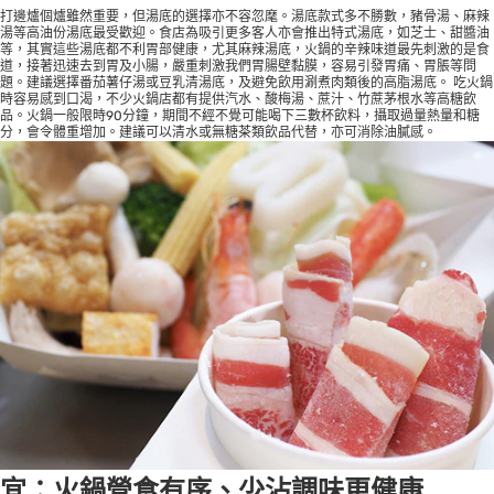
打邊爐個爐雖然重要，但湯底的選擇亦不容忽麾。湯底款式多不勝數，豬骨湯、麻辣
湯等高油份湯底最受歡迎。食店為吸引更多客人亦會推出特式湯底，如芝士、甜醬油
等，其實這些湯底都不利胃部健康，尤其麻辣湯底，火鍋的辛辣味道最先刺激的是食
道，接著迅速去到胃及小腸，嚴重刺激我們胃腸壁黏膜，容易引發胃痛、胃脹等問
題。建議選擇番茄薯仔湯或豆乳清湯底，及避免飲用涮煮肉類後的高脂湯底。 吃火鍋
時容易感到口渴，不少火鍋店都有提供汽水、酸梅湯、蔗汁、竹蔗茅根水等高糖飲
品。火鍋一般限時90分鐘，期間不經不覺可能喝下三數杯飲料，攝取過量熱量和糖
分，會令體重增加。建議可以清水或無糖茶類飲品代替，亦可消除油膩感。
宜：火鍋營食有序、少沾調味更健康