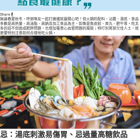
Share
無論春夏秋冬，呼朋喚友一起打邊爐就最開心吧！但火鍋的配料、沾醬、湯底、食品
多數是高熱量、高油脂、高鈉及加工食品為主，如像是魚皮餃、貢丸、肥牛等。吃太
多的話不但造成肥胖問題，也增加罹患心血管問題的風險；特叮別胃部欠佳人士，就
更要特別注意如何合理地吃火鍋。
忌：湯底刺激易傷胃、忌過量高糖飲品