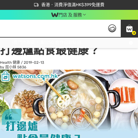
首次APP下單買滿$450 輸入 NEWAPP 即減$50
立即成為易賞錢會員盡享獨家優惠
香港．消費淨值滿HK$399免運費
門店 及 服務
0
All
Beauty 美容
He
免運費門市取貨，滿$250 合作自取點自取免運費，淨額消費滿$399，免費送貨上門！
打邊爐點食最健康？
Health 健康
/
2019-02-13
by 屈小妹
5836