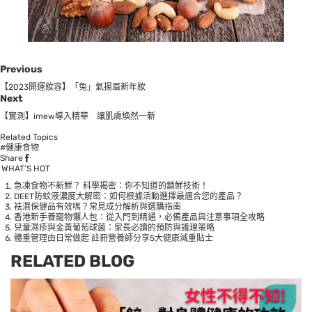
Previous
【2023開運妝容】「兔」氣揚眉新年妝
Next
【實測】imew導入精華 讓肌膚煥然一新
Related Topics
#健康食物
Share
WHAT’S HOT
急凍食物不新鮮？ 科學揭密：你不知道的鎖鮮技術！
DEET防蚊液濃度大解密：如何根據活動選擇最適合您的產品？
袪濕保健品有效嗎？常見成分解析與選購指南
香港新手養寵物懶人包：從入門到精通，必備產品與注意事項全攻略
兒童濕疹與金黃葡萄球菌：家長必讀的預防與護理策略
體重管理由日常做起 註冊營養師分享5大健康減重貼士
RELATED BLOG