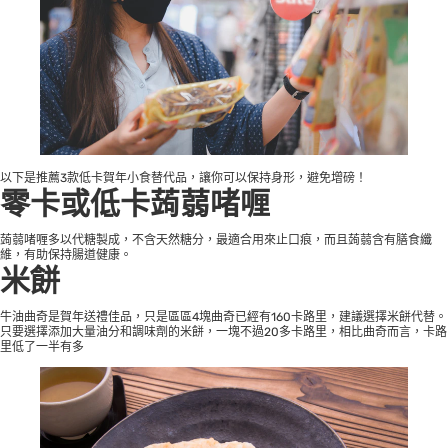
以下是推薦3款低卡賀年小食替代品，讓你可以保持身形，避免增磅！
零卡或低卡蒟蒻啫喱
蒟蒻啫喱多以代糖製成，不含天然糖分，最適合用來止口痕，而且蒟蒻含有膳食纖
維，有助保持腸道健康。
米餅
牛油曲奇是賀年送禮佳品，只是區區4塊曲奇已經有160卡路里，建議選擇米餅代替。
只要選擇添加大量油分和調味劑的米餅，一塊不過20多卡路里，相比曲奇而言，卡路
里低了一半有多