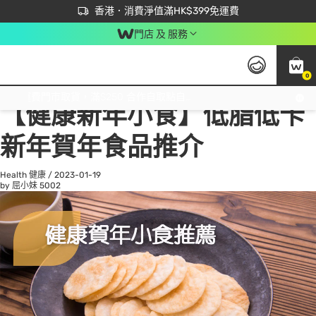
首次APP下單買滿$450 輸入 NEWAPP 即減$50
立即成為易賞錢會員盡享獨家優惠
香港．消費淨值滿HK$399免運費
門店 及 服務
0
All
Beauty 美容
He
免運費門市取貨，滿$250 合作自取點自取免運費，淨額消費滿$399，免費送貨上門！
【健康新年小食】低脂低卡
新年賀年食品推介
Health 健康
/
2023-01-19
by 屈小妹
5002