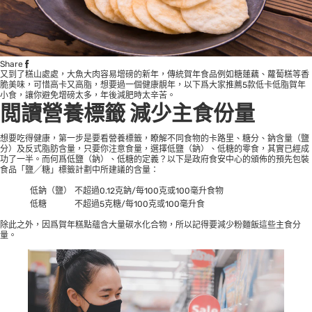
Share
又到了糕山處處，大魚大肉容易增磅的新年，傳統賀年食品例如糖蓮藕、蘿蔔糕等香
脆美味，可惜高卡又高脂，想要過一個健康靚年，以下爲大家推薦5款低卡低脂賀年
小食，讓你避免增磅太多，年後減肥時太辛苦。
閲讀營養標籤 減少主食份量
想要吃得健康，第一步是要看營養標籤，瞭解不同食物的卡路里、糖分、鈉含量（鹽
分）及反式脂肪含量，只要你注意食量，選擇低鹽（鈉）、低糖的零食，其實已經成
功了一半。而何爲低鹽（鈉）、低糖的定義？以下是政府食安中心的頒佈的
預先包裝
食品「鹽╱糖」標籤計劃
中所建議的含量：
低鈉（鹽）
不超過0.12克鈉/每100克或100毫升食物
低糖
不超過5克糖/每100克或100毫升食
除此之外，因爲賀年糕點蘊含大量碳水化合物，所以記得要減少粉麵飯這些主食分
量。