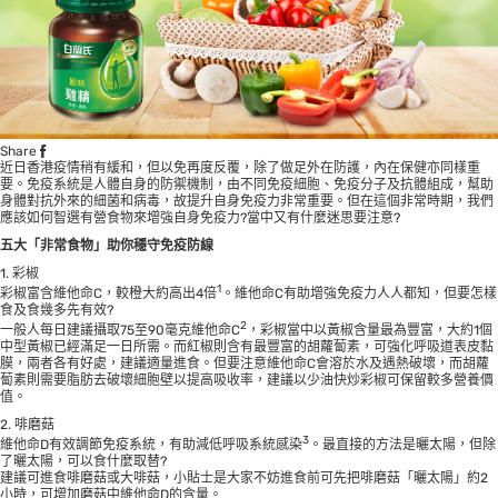
Share
近日香港疫情稍有緩和，但以免再度反覆，除了做足外在防護，內在保健亦同樣重
要。免疫系統是人體自身的防禦機制，由不同免疫細胞、免疫分子及抗體組成，幫助
身體對抗外來的細菌和病毒，故提升自身免疫力非常重要。但在這個非常時期，我們
應該如何智選有營食物來增強自身免疫力?當中又有什麼迷思要注意?
五大「非常食物」助你穩守免疫防線
1. 彩椒
1
彩椒富含維他命C，較橙大約高出4倍
。維他命C有助增強免疫力人人都知，但要怎樣
食及食幾多先有效?
2
一般人每日建議攝取75至90毫克維他命C
，彩椒當中以黃椒含量最為豐富，大約1個
中型黃椒已經滿足一日所需。而紅椒則含有最豐富的胡蘿蔔素，可強化呼吸道表皮黏
膜，兩者各有好處，建議適量進食。但要注意維他命C會溶於水及遇熱破壞，而胡蘿
蔔素則需要脂肪去破壞細胞壁以提高吸收率，建議以少油快炒彩椒可保留較多營養價
值。
2. 啡磨菇
3
維他命D有效調節免疫系統，有助減低呼吸系統感染
。最直接的方法是曬太陽，但除
了曬太陽，可以食什麼取替?
建議可進食啡磨菇或大啡菇，小貼士是大家不妨進食前可先把啡磨菇「曬太陽」約2
小時，可增加磨菇中維他命D的含量。