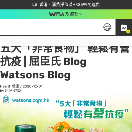
首次APP下單買滿$450 輸入 NEWAPP 即減$50
立即成為易賞錢會員盡享獨家優惠
香港．消費淨值滿HK$399免運費
門店 及 服務
0
All
Beauty 美容
He
免運費門市取貨，滿$250 合作自取點自取免運費，淨額消費滿$399，免費送貨上門！
五大「非常食物」 輕鬆有營
抗疫 | 屈臣氏 Blog
Watsons Blog
Health 健康
/
2020-12-01
by 屈仔
4732