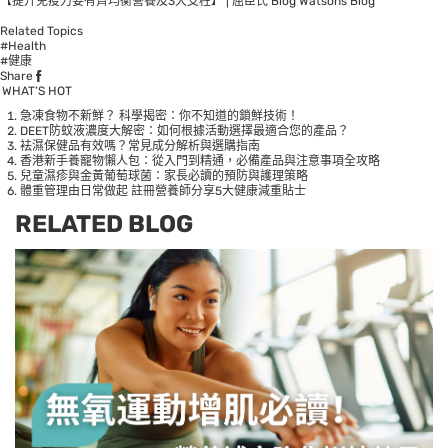
【提升免疫力要有齊均衡營養及3大支柱】 | 屈臣氏 Blog Watsons Blog
Related Topics
#Health
#健康
Share
WHAT’S HOT
急凍食物不新鮮？ 科學揭密：你不知道的鎖鮮技術！
DEET防蚊液濃度大解密：如何根據活動選擇最適合您的產品？
袪濕保健品有效嗎？常見成分解析與選購指南
香港新手養寵物懶人包：從入門到精通，必備產品與注意事項全攻略
兒童濕疹與金黃葡萄球菌：家長必讀的預防與護理策略
體重管理由日常做起 註冊營養師分享5大健康減重貼士
RELATED BLOG