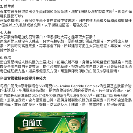
3. 益生菌
4
近年有很多研究指出益生菌可調節免疫系統，增加T細胞及增加製造抗體
。但是否每
種乳酪都可以?
建議選擇標明可確保益生菌不會在胃酸中被破壞，同時有標明菌種及每種菌種數量達
1億或以上的乳酪或補充劑，以平衡腸道菌叢，增強免疫。
4. 大蒜
大蒜素有助增加免疫球蛋白，但怎樣吃大蒜才能吸取大蒜素？
原來新鮮大蒜沒有大蒜素，只含有蒜氨酸，要將蒜頭切開或磨爛時，才會釋出大蒜
素。若長時間高溫烹煮，蒜素亦會下降。所以建議可把生大蒜壓成泥，再放10-15分
鐘才進食。
5. 雞精
蛋白質是構成人體抗體的主要成分，如果抗體不足，身體自然較易受病菌感染。而雞
肉便是蛋白質的主要來源，提供必需氨基酸，視為完整蛋白質之選。可是每日清潔消
毒已經筋疲力盡，如果想健康又方便，可選擇即開即飲的白蘭氏®原味雞精。
科研實證雞精有效提升免疫力
每樽
白蘭氏®原味雞精
含330毫克Bio-Amino Peptide Complex活性氨基胜肽複合物
(包括肌肽，甲肌肽和組氨酸)，提供身體製造抗體的重要原素。有科研實證顯示，飲
5
6
用
白蘭氏®原味雞精
可以促進免疫細胞增生
及增強免疫力
。雞精採用新鮮天然嫩
雞，無添加激素，含有優質蛋白質，提供身體製造抗體的重要原素。同時不含油脂肪
膽固醇，亦無添加藥材，鹽份、防腐劑及人工味道，是「非常時期」的健康選擇!