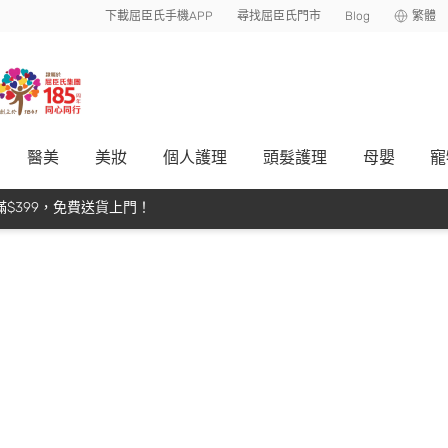
下載屈臣氏手機APP
尋找屈臣氏門市
Blog
繁體
醫美
美妝
個人護理
頭髮護理
母嬰
寵
$399，免費送貨上門！