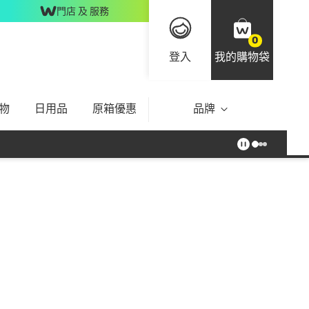
門店 及 服務
0
登入
我的購物袋
物
日用品
原箱優惠
品牌