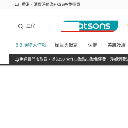
香港．消費淨值滿HK$399免運費
立即成為易賞錢會員盡享獨家優惠
首次APP下單買滿$450 輸入 NEWAPP 即減$50
生蠔BB
屈仔
8.8 購物大作戰
屈臣氏獨家
保健
美肌護膚
免運費門市取貨，滿$250 合作自取點自取免運費，淨額消費滿