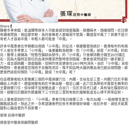
Share
隨著冬季來臨，氣溫驟降很多人可能會感到頭昏腦脹、肢體麻木、頭痛頭悶。近日總
有讀者問我，我這麼年輕，為何會像老人那樣弱不禁風。難道是中風了？其實不是只
有老人才容易中風，年輕人都可能會「中風」。
許多中風患者在早期都出現過「小中風」的征兆。根據醫管局統計，香港每年約有兩
千人會在冬季患上「小中風」，後果雖較為輕微，但「小中風」卻是「大中風」的前
兆。醫學上被稱為「短暫性腦缺血發作」的「小中風」只會維持數分鐘至20分鐘左
右，因為大腦特定部位的血液供應突然暫時受到阻礙，患者會突然感到一邊手腳乏
力，或言語困難，頭昏腦脹，但稍作休息便會在24小時內消失。由於「小中風」自愈
時間快，患者通常忽視而不去醫院求診，殊不知這時大腦供應血液已經出現問題。那
麼我們該如何預防「小中風」變成「大中風」呢？
在這裡筆者給大家推薦三個防中風保健穴位：內關、合谷及足三里。內關穴位於手腕
橫紋上內兩寸，適當按壓有助於平衡血壓、穩定心臟。此穴位為降低中風發生概率的
主要按摩穴位，但孕婦不宜按壓此處。合谷穴，位於手背虎口處，具有強化腦部的功
效。按壓位於腿部外膝蓋眼下三寸的足三里則有助於緩解氣虛及心律不齊等症狀。
以上筆者提到的穴位，「小中風」患者可每日按摩三次，每次30壓，一般按摩至產生
酸脹感為佳。除此之外，亦希望讀者們在秋冬季節做好保暖，抵抗外邪，減低天氣異
變對心腦血管的不良影響。
張琛 註冊中醫師
德善堂中醫首席顧問醫師