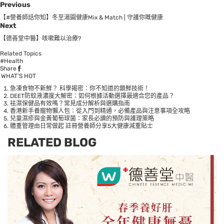
Previous
【#營養師話你知】冬至湯圓健康Mix & Match | 守護你嘅健康
Next
【德善堂中醫】咳嗽難以治療?
Related Topics
#Health
Share
WHAT’S HOT
急凍食物不新鮮？ 科學揭密：你不知道的鎖鮮技術！
DEET防蚊液濃度大解密：如何根據活動選擇最適合您的產品？
袪濕保健品有效嗎？常見成分解析與選購指南
香港新手養寵物懶人包：從入門到精通，必備產品與注意事項全攻略
兒童濕疹與金黃葡萄球菌：家長必讀的預防與護理策略
體重管理由日常做起 註冊營養師分享5大健康減重貼士
RELATED BLOG