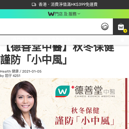
首次APP下單買滿$450 輸入 NEWAPP 即減$50
立即成為易賞錢會員盡享獨家優惠
香港．消費淨值滿HK$399免運費
門店 及 服務
0
All
Beauty 美容
He
免運費門市取貨，滿$250 合作自取點自取免運費，淨額消費滿$399，免費送貨上門！
【德善堂中醫】秋冬保健
謹防「小中風」
Health 健康
/
2021-01-05
by 屈仔
4251