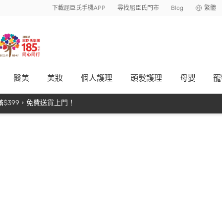
下載屈臣氏手機APP
尋找屈臣氏門市
Blog
繁體
醫美
美妝
個人護理
頭髮護理
母嬰
寵
$399，免費送貨上門！