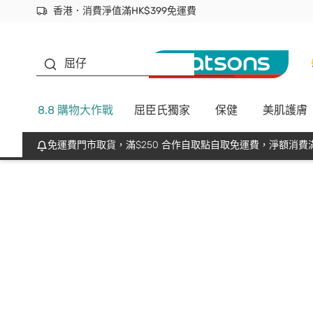
香港．消費淨值滿HK$399免運費
立即成為易賞錢會員盡享獨家優惠
首次APP下單買滿$450 輸入 NEWAPP 即減$50
生蠔BB
屈仔
8.8 購物大作戰
屈臣氏獨家
保健
美肌護膚
免運費門市取貨，滿$250 合作自取點自取免運費，淨額消費滿