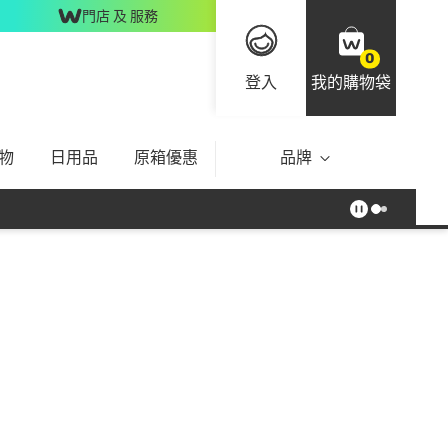
門店 及 服務
0
登入
我的購物袋
物
日用品
原箱優惠
品牌