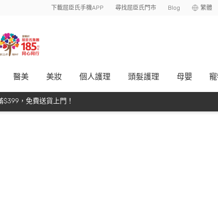
下載屈臣氏手機APP
尋找屈臣氏門市
Blog
繁體
醫美
美妝
個人護理
頭髮護理
母嬰
寵
$399，免費送貨上門！