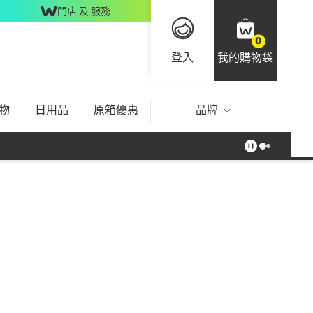
門店 及 服務
0
登入
我的購物袋
物
日用品
原箱優惠
品牌