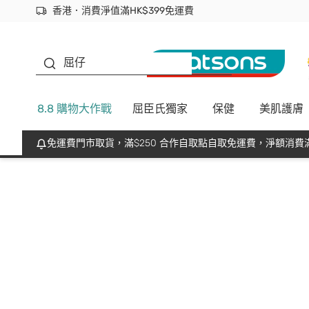
香港．消費淨值滿HK$399免運費
立即成為易賞錢會員盡享獨家優惠
首次APP下單買滿$450 輸入 NEWAPP 即減$50
生蠔BB
屈仔
8.8 購物大作戰
屈臣氏獨家
保健
美肌護膚
免運費門市取貨，滿$250 合作自取點自取免運費，淨額消費滿