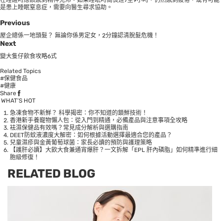
是患上睡眠窒息症，需要向醫生尋求協助。
Previous
屋企總係一地頭髮？ 無論你係男定女，2分鐘認清脫髮危機！
Next
變大隻仔飲食攻略6式
Related Topics
#保健食品
#健康
Share
WHAT’S HOT
急凍食物不新鮮？ 科學揭密：你不知道的鎖鮮技術！
香港新手養寵物懶人包：從入門到精通，必備產品與注意事項全攻略
袪濕保健品有效嗎？常見成分解析與選購指南
DEET防蚊液濃度大解密：如何根據活動選擇最適合您的產品？
兒童濕疹與金黃葡萄球菌：家長必讀的預防與護理策略
【護肝必讀】大飲大食兼通宵爆肝？一文拆解「EPL 肝內磷脂」如何精準進行細
胞級修復！
RELATED BLOG