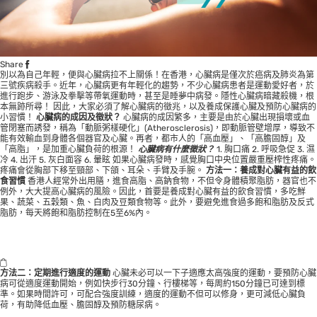
Share
別以為自己年輕，便與心臟病拉不上關係！在香港，心臟病是僅次於癌病及肺炎為第
三號疾病殺手。近年，心臟病更有年輕化的趨勢，不少心臟病患者是運動愛好者，於
進行跑步、游泳及拳擊等帶氧運動時，甚至是睡夢中病發。隱性心臟病暗藏殺機，根
本無跡所尋！ 因此，大家必須了解心臟病的徵兆，以及養成保護心臟及預防心臟病的
小習慣！
心臟病的成因及徵狀？
心臟病的成因繁多，主要是由於心臟出現損壞或血
管閉塞而誘發，稱為「動脈粥樣硬化」(Atherosclerosis)，即動脈管壁增厚，導致不
能有效輸血到身體各個器官及心臟。再者，都市人的「高血壓」、「高膽固醇」及
「高脂」，是加重心臟負荷的根源！
心臟病有什麼徵狀？
1. 胸口痛 2. 呼吸急促 3. 濕
冷 4. 出汗 5. 灰白面容 6. 暈眩 如果心臟病發時，感覺胸口中央位置嚴重壓榨性疼痛。
疼痛會從胸部下移至頸部、下頜、耳朵、手臂及手腕。
方法一：養成對心臟有益的飲
食習慣
香港人經常外出用膳，進食高脂、高鈉食物，不但令身體積聚脂肪，器官也不
例外，大大提高心臟病的風險。因此，首要是養成對心臟有益的飲食習慣，多吃鮮
果、蔬菜、五穀類、魚、白肉及豆類食物等。此外，要避免進食過多飽和脂肪及反式
脂肪，每天將飽和脂肪控制在5至6%內。
方法二：定期進行適度的運動
心臟未必可以一下子適應太高強度的運動，要預防心臟
病可從適度運動開始，例如快步行30分鐘、行樓梯等，每周約150分鐘已可達到標
準。如果時間許可，可配合強度訓練，適度的運動不但可以修身，更可減低心臟負
荷，有助降低血壓、膽固醇及預防糖尿病。