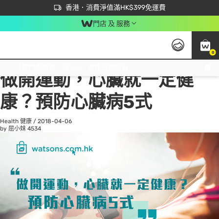
首次APP下單買滿$450 輸入 NEWAPP 即減$50
立即成為易賞錢會員盡享獨家優惠
香港．消費淨值滿HK$399免運費
門店 及 服務
0
All
Beauty 美容
He
免運費門市取貨，滿$250 合作自取點自取免運費，淨額消費滿$399，免費送貨上門！
做開運動，心臟就一定健
康？預防心臟病5式
Health 健康
/
2018-04-06
by 屈小妹
4534