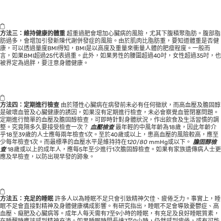
方法三：維持健康的體重
超重過肥會增加心臟病的風險，尤其下腹積聚脂肪。腹部脂
肪過多，會增加引發新陳代謝併發症的風險。由於肌肉比脂肪重，要知道體重是否健
康，可以透過量度BMI得知，BMI是以高度及重量來衝量人體的肥瘦程度。一般而
言，如果BMI超過25代表過重。此外，如果男性的腰圍超過40吋，女性超過35吋，也
被界定為過胖，要注意身體健康。
方法四：定期進行檢查
由於隱性心臟病在病發前未必有任何徵狀，而高血壓及膽固醇
是破壞血管及心臟健康的誘因，如果沒有定期進行檢查，未必會察覺血管閉塞問題。
定期進行簡單的血壓及膽固醇檢查，可即時針對身體狀況，作出飲食及生活習慣的調
整。究竟隔多久要接受檢查一次？
血壓檢查
最年輕的中風年齡為18歲，因此年齡介
乎18至39歲的人士應每兩年檢查1次。至於40歲或以上，患高血壓的風險較高，應至
少每年檢查1次。而最標準的血壓水平是維持持在
120
/
80
mmHg或以下。
膽固醇檢
查
18歲或以上的成年人，應每5年至少進行1次膽固醇檢查。如果有家族遺傳病人士更
應及早檢查，以防出現早發的跡象。
方法五：充足的睡眠
許多人以為睡眠不足只會引致精神欠佳、疲倦乏力。事實上，睡
眠不足會直接對精神及身體健康構成影響。有研究指出，睡眠不足會導致憂鬱症、高
血壓、癡肥及心臟病等。成年人每天需有7至9小時的睡眠，有充足及良好睡眠質素，
在睡醒時應該感到精神充沛。如果睡眠時間長達7至9小時，仍然感到疲倦，或有可能