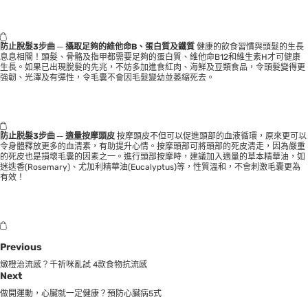
防止脫髮3步曲 ─ 攝取足夠的維他命B、蛋白質及鐵質
健康的飲食習慣與頭髮的生長
息息相關！頭髮、骨骼及指甲都需要足夠的蛋白質、維他命B12和維生素H才可健康
生長。如果已出現脫髮的先兆，不妨多加進食紅肉、海鮮及豆類食品，令頭髮變得更
強韌、光澤及有彈性，令毛囊不會因毛髮變幼並萎縮死去。
防止脱髮3步曲 ─ 適量按摩頭皮
按摩頭皮不但可以促進頭部的血液循環，原來更可以
令身體釋放更多的血清素，有助提升心情。按摩頭部可將頭部的死皮清走，因為嚴重
的死皮也是損壞毛囊的因素之一。進行頭部按摩時，建議加入適量的草本精華油，如
迷迭香(Rosemary)、尤加利精華油(Eucalyptus)等，性質溫和，不會刺激毛囊更為
有效！
Previous
燉橙治流感？千祈咪亂試 4款食物抗流感
Next
做開運動，心臟就一定健康？預防心臟病5式