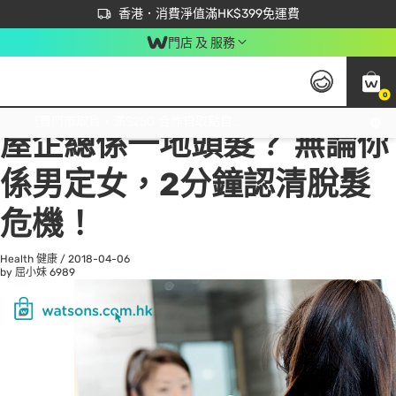
首次APP下單買滿$450 輸入 NEWAPP 即減$50
立即成為易賞錢會員盡享獨家優惠
香港．消費淨值滿HK$399免運費
門店 及 服務
0
All
Beauty 美容
He
免運費門市取貨，滿$250 合作自取點自取免運費，淨額消費滿$399，免費送貨上門！
屋企總係一地頭髮？ 無論你
係男定女，2分鐘認清脫髮
危機！
Health 健康
/
2018-04-06
by 屈小妹
6989