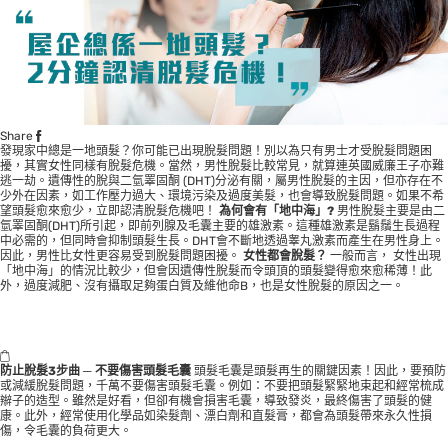
Share
發現家中總是一地頭髮？你可能已出現脫髮問題！別以為只有男士才受脫髮問題困
擾，其實女性同樣有脫髮危機。當然，男性脫髮比較常見，就算連英國威廉王子亦難
逃一劫。遺傳性的脫與二氫睪固酮 (DHT)分泌有關，屬男性脫髮的主因，但亦存在不
少外在因素，如工作壓力過大、環境污染及過度美髮，也會導致脫髮問題。如果不希
望頭髮愈來愈少，立即認清脫髮危機吧！
為何會有「地中海」?
男性脫髮主要是由二
氫睪固酮(DHT)所引起，即前列腺及毛囊主要的雄激素。這種雄激素是鬍鬚生長過程
中必需的，但同時會抑制頭髮生長。DHT會不斷地透過睾丸激素而產生在男性身上。
因此，男性比女性更容易受到脫髮問題困擾。
女性都會脫髮？
一般而言， 女性出現
「地中海」的情況比較少，但會因遺傳性脫髮而令頭頂的頭髮變得愈來愈稀薄！此
外，過度減肥、沒有攝取足夠蛋白質及維他命B，也是女性脫髮的原因之一。
防止脫髮3步曲 ─ 不要傷害頭髮毛囊
頭髮毛囊是頭髮再生的關鍵因素！因此，要預防
或減緩脫髮問題，千萬不要傷害頭髮毛囊。例如：不要把頭髮緊緊地束起和經常梳成
辮子的造型。雖然是好看，但卻有機會損害毛囊，導致發炎，最終傷害了頭髮的健
康。此外，經常使用化學品如染髮劑、漂白劑和直髮膏，都會為頭髮帶來永久性損
傷，令毛囊的負荷更大。