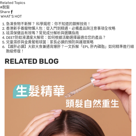
Related Topics
#脫髮
Share
WHAT’S HOT
急凍食物不新鮮？ 科學揭密：你不知道的鎖鮮技術！
香港新手養寵物懶人包：從入門到精通，必備產品與注意事項全攻略
袪濕保健品有效嗎？常見成分解析與選購指南
DEET防蚊液濃度大解密：如何根據活動選擇最適合您的產品？
兒童濕疹與金黃葡萄球菌：家長必讀的預防與護理策略
【護肝必讀】大飲大食兼通宵爆肝？一文拆解「EPL 肝內磷脂」如何精準進行細
胞級修復！
RELATED BLOG