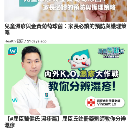
兒童濕疹與金黃葡萄球菌：家長必讀的預防與護理策
略
Health 健康
/
21 days ago
【#屈臣醫健氏 濕疹篇】屈臣氏註冊藥劑師教你分辨
濕疹