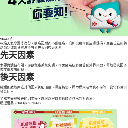
Share
乾燥天氣令濕疹復發，痕癢難耐而不斷抓癢，愈抓愈痕令到皮膚受損。屈臣氏註冊藥
劑師話你知其實濕疹有分先天同後天因素。
先天因素
主要與遺傳有關，導致免疫系統失調，令免疫系統容易受到外界刺激，釋放發炎因子
去攻擊皮膚組織。
後天因素
接觸到致敏原或其他因素例如溫度、濕度轉變、壓力過大及休息不足等，都會容易引
發炎症。
了解先天與後天的因素後，就可以根據濕疹階段作出針對治療。
精選産品：
bit.ly/3JdT4ek