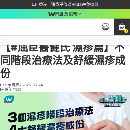
首次APP下單買滿$450 輸入 NEWAPP 即減$50
立即成為易賞錢會員盡享獨家優惠
香港．消費淨值滿HK$399免運費
門店 及 服務
0
All
Beauty 美容
He
免運費門市取貨，滿$250 合作自取點自取免運費，淨額消費滿$399，免費送貨上門！
【#屈臣醫健氏 濕疹篇】不
同階段治療法及舒緩濕疹成
份
Health 健康
/
2023-03-24
by 屈仔
11527