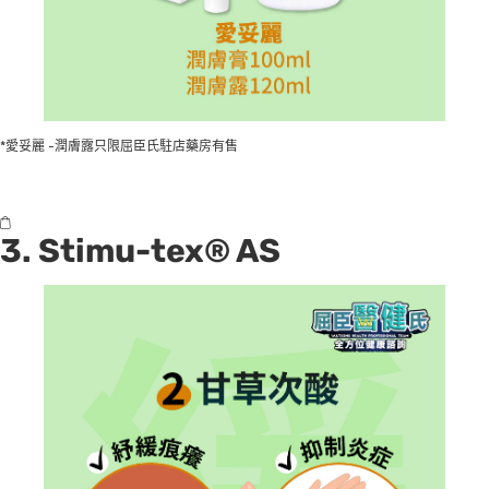
*愛妥麗 -潤膚露只限屈臣氏駐店藥房有售
3.
Stimu-tex® AS