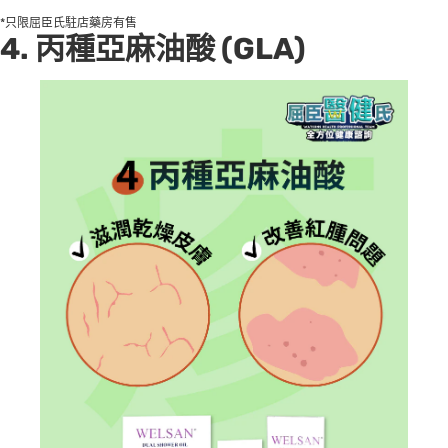
*只限屈臣氏駐店藥房有售
4.
丙種亞麻油酸 (GLA)