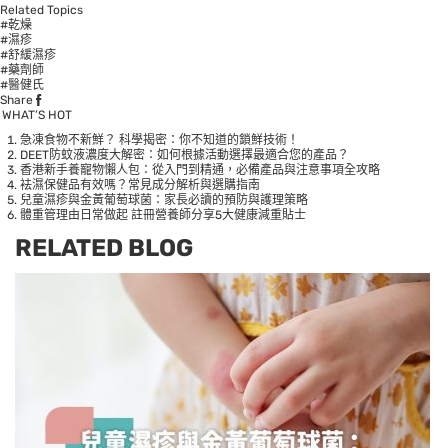
Related Topics
#乾燥
#濕疹
#舒緩濕疹
#藥劑師
#醫健氏
Share
WHAT’S HOT
急凍食物不新鮮？ 科學揭密：你不知道的鎖鮮技術！
DEET防蚊液濃度大解密：如何根據活動選擇最適合您的產品？
香港新手養寵物懶人包：從入門到精通，必備產品與注意事項全攻略
袪濕保健品有效嗎？常見成分解析與選購指南
兒童濕疹與金黃葡萄球菌：家長必讀的預防與護理策略
體重管理由日常做起 註冊營養師分享5大健康減重貼士
RELATED BLOG