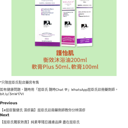
*只限屈臣氏駐店藥房有售
如有健康問題，隨時用「屈臣氏 隨時Chat 💬」WhatsApp屈臣氏註冊藥劑師。
bit.ly/3mW17VI
Previous
【#屈臣醫健氏 濕疹篇】屈臣氏註冊藥劑師教你分辨濕疹
Next
【屈臣氏獨家熱賣】純素零殘忍護膚品牌 盡在屈臣氏