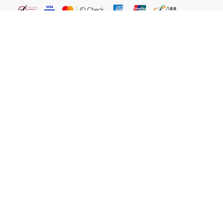
繁體
關於我們
屈臣氏網店
貼心服務
易賞錢會員
客戶服務
網站聲明