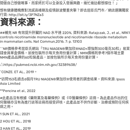
間做自己想做嘅事，而家終於可以全身投入發展興趣，幾忙幾攰都想撐住！ 」
想有健康體魄應對流感高峰期及疫情餘波雙重夾擊？即去屈臣氏門市／網店選購獨家
行貨:
http://bit.ly/3P7NZa3
資料來源：
##補充 NR 有效提升肝臟的 NAD 水平達 220%, 資料來源: Ratajczak, J., et al., NRK1
controls nicotinamide mononucleotide and nicotinamide riboside metabolism
in mammalian cells. Nat Commun,2016. 7: p. 13103
^^NR價格參考屈臣氏網站「TRU NIAGEN®樂加欣®NAD+增強劑300毫克30粒」易賞
錢會員單盒價格，並按包裝所示每天食用份量計算；NMN價格則參考7個市場主要
NMN產品品牌的60粒裝產品，並按包裝所示每天食用份量計算。
△https://pubmed.ncbi.nlm.nih.gov/32389638/
^CONZE. ET AL., 2019。
*訪問153名過去6個月TRU NIAGEN®樂加欣®使用者的調查結果。資料來源: Ipsos
Asia Limited
**Pencina et al., 2022
#此產品沒有根據《藥劑業及毒藥條例》或《中醫藥條例》註冊。為此產品作出的任
何聲稱亦沒有為進行該等註冊而接受評核。此產品並不供作診斷、治療或預防任何疾
病之用。
1 SUN ET AL., 2021
2 HOU ET AL., 2018
3 HAN ET AL., 2019