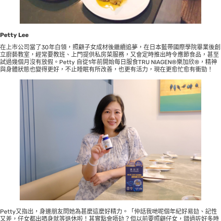
Petty Lee
在上市公司當了30年白領，照顧子女成材後繼續追夢，在日本藍帶國際學院畢業後創
立廚藝教室，經常要教班、上門提供私房菜服務，又會定時推出時令應節食品，甚至
試過幾個月沒有放假。Petty 自從1年前開始每日服食TRU NIAGEN®樂加欣®，精神
與身體狀態也變得更好，不止睡眠有所改善，也更有活力，現在更愈忙愈有衝勁！
Petty又指出，身邊朋友問她為甚麼這麼好精力。「仲話我哋呢個年紀好易攰、記性
又差，仔女都出哂身就等退休啦！其實點會唔攰？但以前要照顧仔女，錯過咗好多時