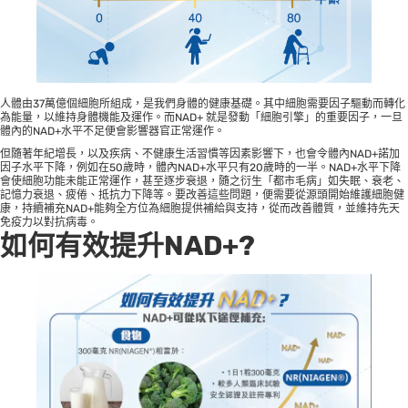
人體由37萬億個細胞所組成，是我們身體的健康基礎。其中細胞需要因子驅動而轉化
為能量，以維持身體機能及運作。而NAD+ 就是發動「細胞引擎」的重要因子，一旦
體內的NAD+水平不足便會影響器官正常運作。
但隨著年紀增長，以及疾病、不健康生活習慣等因素影響下，也會令體內NAD+諾加
因子水平下降，例如在50歲時，體內NAD+水平只有20歲時的一半。NAD+水平下降
會使細胞功能未能正常運作，甚至逐步衰退，隨之衍生「都市毛病」如失眠、衰老、
記憶力衰退、疲倦、抵抗力下降等。要改善這些問題，便需要從源頭開始維護細胞健
康，持續補充NAD+能夠全方位為細胞提供補給與支持，從而改善體質，並維持先天
免疫力以對抗病毒。
如何有效提升NAD+?