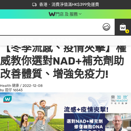
首次APP下單買滿$450 輸入 NEWAPP 即減$50
立即成為易賞錢會員盡享獨家優惠
香港．消費淨值滿HK$399免運費
門店 及 服務
0
All
Beauty 美容
He
免運費門市取貨，滿$250 合作自取點自取免運費，淨額消費滿$399，免費送貨上門！
【冬季流感、疫情夾擊】權
威教你選對NAD+補充劑助
改善體質、增強免疫力!
Health 健康
/
2022-12-08
by 屈仔
16543