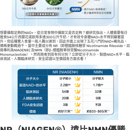
想要攝取足夠的NAD+，從日常食物中攝取又是否足夠？據研究指出，人體需要每日
進食54公斤西蘭花或飲用多達300公升牛奶，才有效令身體NAD+水平得到顯著提
升。但這種驚人食量一般人難以達到，因此市面上出現了五花八門的NAD+補充品，
價格更動輒過千，當中主要成分有 NR（即煙醯胺核糖苷 Nicotinamide Riboside，註
冊專利為NIAGEN®) 及NMN（即β-煙醯胺單核苷酸Nicotinamide
Mononucleotide）。然而兩者到底有何分別？立即從分子大小、製造NAD+水平、臨
床測試、人類臨床研究、安全認證以至價錢各方面去看！
NR（NIAGEN®）遠比NMN優勝,