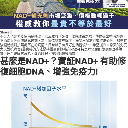
Share
不少人也趁著疫情稍稍降溫，以及政府「0+3」放寬政策之際，準備衝出香港外遊。
不過踏入冬季流感高峰期，加上疫情雙重夾擊下，無論出發旅行或留港過冬，都要有
強健體魄對抗無處不在的病菌！日常除了有良好生活習慣外，希望提升自身天然免疫
力以對抗病毒?最直接的方法是持續為身體補充NAD+! 持之以恆更能從源頭改善體
質，達至逆齡抗衰老、改善睡眠、提升記憶等功效!
甚麼是NAD+？實証NAD+ 有助修
復細胞DNA、增強免疫力!