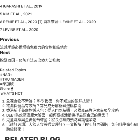
4 IGARASHI ET AL., 2019
5 KIM ET AL., 2021
6 REMIE ET AL., 2020 [7] 資料來源: LEVINE ET AL., 2020
7 LEVINE ET AL., 2020
Previous
流感季節必備增強免疫力的食物和維他命
Next
脫髮原因、預防方法及治療方法推薦
Related Topics
#NAD+
#TRU NIAGEN
#樂加欣
Share
WHAT’S HOT
急凍食物不新鮮？ 科學揭密：你不知道的鎖鮮技術！
袪濕保健品有效嗎？常見成分解析與選購指南
香港新手養寵物懶人包：從入門到精通，必備產品與注意事項全攻略
DEET防蚊液濃度大解密：如何根據活動選擇最適合您的產品？
兒童濕疹與金黃葡萄球菌：家長必讀的預防與護理策略
【護肝必讀】大飲大食兼通宵爆肝？一文拆解「EPL 肝內磷脂」如何精準進行細
胞級修復！
RELATED BLOG