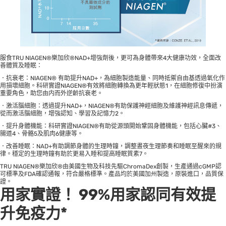
服食TRU NIAGEN®樂加欣®NAD+增強劑後，更可為身體帶來4大健康功效，全面改
善體質及睡眠：
．抗衰老：NIAGEN® 有助提升NAD+，為細胞製造能量、同時抵禦自由基透過氧化作
用損壞細胞。科研實證NIAGEN®有效將細胞轉換為更年輕狀態1，在細胞修復中扮演
重要角色，助您由内而外逆齡抗衰老。
．激活腦細胞：透過提升NAD+，NIAGEN®有助保護神經細胞及維護神經訊息傳遞，
從而激活腦細胞，增強認知、學習及記憶力2。
．提升身體機能：科研實證NIAGEN®有助從源頭開始鞏固身體機能，包括心臟#3、
腸道4、骨骼5及肌肉6健康等。
．改善睡眠：NAD+有助調節身體的生理時鐘，調整晝夜生理節奏和睡眠至醒來的規
律。穩定的生理時鐘有助於更易入睡和提高睡眠質素7。
TRU NIAGEN®樂加欣®由美國生物及科技先驅ChromaDex創製，生產通過cGMP認
可標準及FDA確認通報，符合嚴格標準。產品均於美國加州製造，原裝進口，品質保
證。
用家實證！ 99%用家認同有效提
升免疫力*