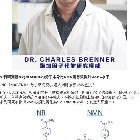
2.科研實證NR(NIAGEN®)分子本身比NMN更有效提升NAD+水平
•NR（NIAGEN®）分子結構較小 進入細胞膜較NMN直接！
NR（NIAGEN®）與NMN的分子結構雖然相類似，但NMN多了磷酸根，因此分子也比
較大。科學家普遍認同NMN分子較大，在進入細胞膜上較NR（NIAGEN®）難，而一
系列研究亦指出NMN必須先轉化為NR（NIAGEN®）才能進入細胞△。