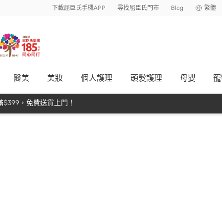
下載屈臣氏手機APP
尋找屈臣氏門市
Blog
繁體
醫美
美妝
個人護理
頭髮護理
母嬰
寵
$399，免費送貨上門！