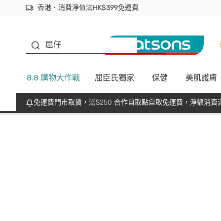
香港．消費淨值滿HK$399免運費
立即成為易賞錢會員盡享獨家優惠
首次APP下單買滿$450 輸入 NEWAPP 即減$50
生蠔BB
屈仔
8.8 購物大作戰
屈臣氏獨家
保健
美肌護膚
免運費門市取貨，滿$250 合作自取點自取免運費，淨額消費滿