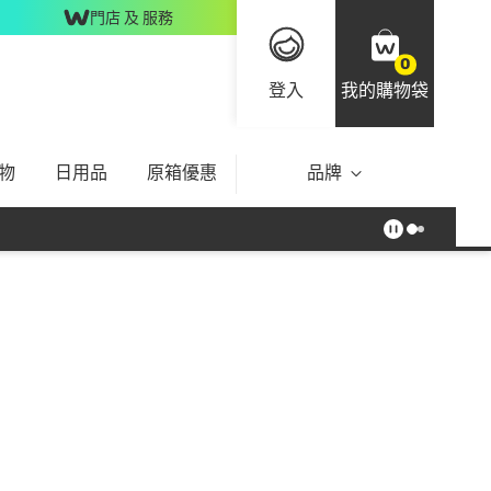
門店 及 服務
0
登入
我的購物袋
物
日用品
原箱優惠
品牌