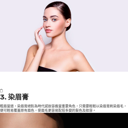
3. 染眉膏
粗眉當道，染眉膏絕對為時代感妝容擔當重要角色，只需要輕輕以染眉膏刷染眉毛，
便可輕易覆蓋原有眉色，使眉毛更容易配搭多變的髮色及妝容。