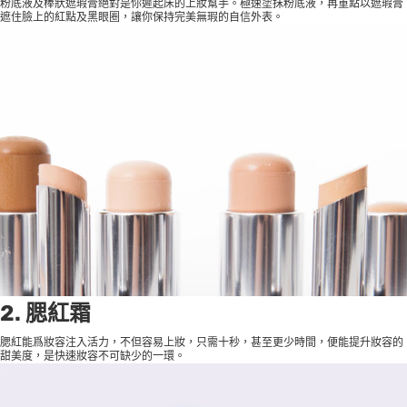
粉底液及棒狀遮瑕膏絕對是你遲起床的上妝幫手。極速塗抹粉底液，再重點以遮瑕膏
遮住臉上的紅點及黑眼圈，讓你保持完美無瑕的自信外表。
2. 腮紅霜
腮紅能爲妝容注入活力，不但容易上妝，只需十秒，甚至更少時間，便能提升妝容的
甜美度，是快速妝容不可缺少的一環。