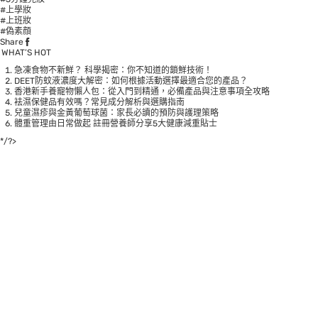
#上學妝
#上班妝
#偽素顔
Share
WHAT’S HOT
急凍食物不新鮮？ 科學揭密：你不知道的鎖鮮技術！
DEET防蚊液濃度大解密：如何根據活動選擇最適合您的產品？
香港新手養寵物懶人包：從入門到精通，必備產品與注意事項全攻略
袪濕保健品有效嗎？常見成分解析與選購指南
兒童濕疹與金黃葡萄球菌：家長必讀的預防與護理策略
體重管理由日常做起 註冊營養師分享5大健康減重貼士
*/?>