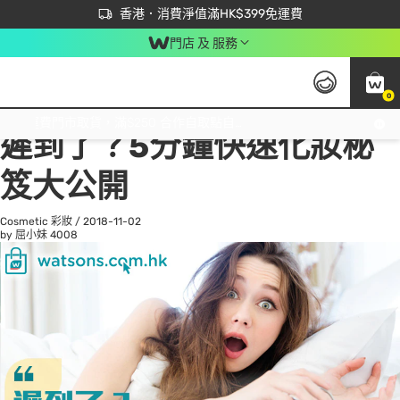
首次APP下單買滿$450 輸入 NEWAPP 即減$50
立即成為易賞錢會員盡享獨家優惠
香港．消費淨值滿HK$399免運費
門店 及 服務
0
All
Beauty 美容
He
免運費門市取貨，滿$250 合作自取點自取免運費，淨額消費滿$399，免費送貨上門！
遲到了？5分鐘快速化妝秘
笈大公開
Cosmetic 彩妝
/
2018-11-02
by 屈小妹
4008