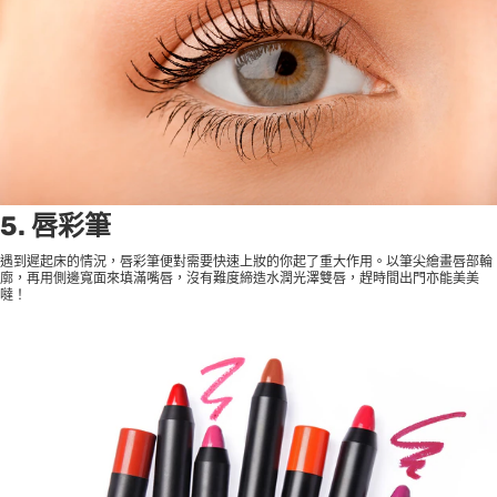
5. 唇彩筆
遇到遲起床的情況，唇彩筆便對需要快速上妝的你起了重大作用。以筆尖繪畫唇部輪
廓，再用側邊寬面來填滿嘴唇，沒有難度締造水潤光澤雙唇，趕時間出門亦能美美
噠！