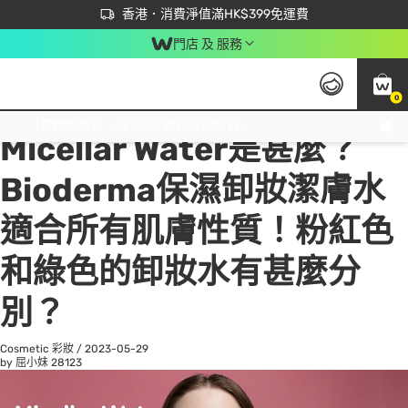
首次APP下單買滿$450 輸入 NEWAPP 即減$50
立即成為易賞錢會員盡享獨家優惠
香港．消費淨值滿HK$399免運費
門店 及 服務
0
All
Beauty 美容
He
免運費門市取貨，滿$250 合作自取點自取免運費，淨額消費滿$399，免費送貨上門！
Micellar Water是甚麼？
Bioderma保濕卸妝潔膚水
適合所有肌膚性質！粉紅色
和綠色的卸妝水有甚麼分
別？
Cosmetic 彩妝
/
2023-05-29
by 屈小妹
28123