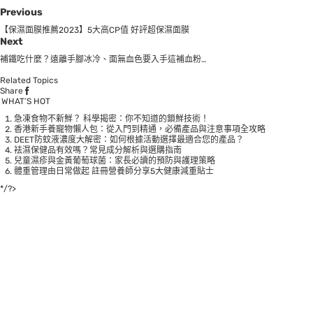
Previous
【保濕面膜推薦2023】5大高CP值 好評超保濕面膜
Next
補鐵吃什麼？遠離手腳冰冷、面無血色要入手這補血粉…
Related Topics
Share
WHAT’S HOT
急凍食物不新鮮？ 科學揭密：你不知道的鎖鮮技術！
香港新手養寵物懶人包：從入門到精通，必備產品與注意事項全攻略
DEET防蚊液濃度大解密：如何根據活動選擇最適合您的產品？
袪濕保健品有效嗎？常見成分解析與選購指南
兒童濕疹與金黃葡萄球菌：家長必讀的預防與護理策略
體重管理由日常做起 註冊營養師分享5大健康減重貼士
*/?>