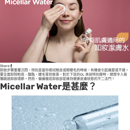
Share
卸妝步驟重覆沉悶，特別是當你擦拭眼皮或眼睫毛的時候，有機會引起痛楚或不適。
要全面卸除粉底、胭脂、睫毛膏到唇膏，對於下班的OL 來說特別廢時，總想令人偷
懶跳過卸妝環節。然而，偏偏徹底卸妝卻是維持健康皮膚狀態的不二法門！
Micellar Water是甚麼
？