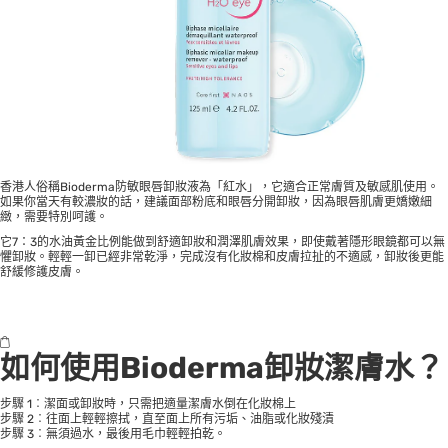
香港人俗稱Bioderma防敏眼唇卸妝液為「紅水」，它適合正常膚質及敏感肌使用。
如果你當天有較濃妝的話，建議面部粉底和眼唇分開卸妝，因為眼唇肌膚更嬌嫩細
緻，需要特別呵護。
它7：3的水油黃金比例能做到舒適卸妝和潤澤肌膚效果，即使戴著隱形眼鏡都可以無
懼卸妝。輕輕一卸已經非常乾淨，完成沒有化妝棉和皮膚拉扯的不適感，卸妝後更能
舒緩修護皮膚。
如何使用
Bioderma
卸妝潔膚水？
步驟 1︰潔面或卸妝時，只需把適量潔膚水倒在化妝棉上
步驟 2︰往面上輕輕擦拭，直至面上所有污垢、油脂或化妝殘漬
步驟 3︰無須過水，最後用毛巾輕輕拍乾。