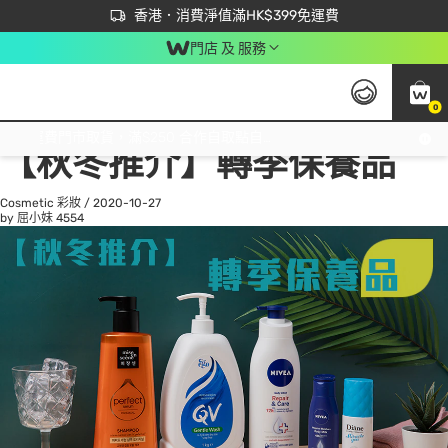
首次APP下單買滿$450 輸入 NEWAPP 即減$50
立即成為易賞錢會員盡享獨家優惠
香港．消費淨值滿HK$399免運費
門店 及 服務
0
All
Beauty 美容
He
免運費門市取貨，滿$250 合作自取點自取免運費，淨額消費滿$399，免費送貨上門！
【秋冬推介】轉季保養品
Cosmetic 彩妝
/
2020-10-27
by 屈小妹
4554