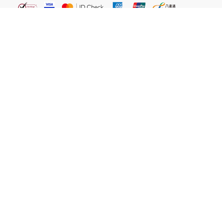
繁體
關於我們
屈臣氏網店
貼心服務
易賞錢會員
客戶服務
網站聲明