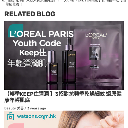
【護肝必讀】大飲大食兼通宵爆肝？一文拆解「EPL 肝內磷脂」如何精準進行細
胞級修復！
RELATED BLOG
【轉季KEEP住彈潤 】3招對抗轉季乾燥細紋 還原健
康年輕肌底
Beauty 美容
/
3 years ago