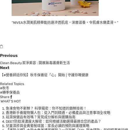
“NIVEA水潤美肌精華能迅速滲透肌底，深層滋養，令肌膚水嫩柔滑。”
Previous
Clean Beauty潔淨美容 : 開展無毒護膚新生活
Next
【#營養師話你知】秋冬保養從「心」開始 | 守護你嘅健康
Related Topics
#秋冬
#轉季保養品
Share
WHAT’S HOT
急凍食物不新鮮？ 科學揭密：你不知道的鎖鮮技術！
香港新手養寵物懶人包：從入門到精通，必備產品與注意事項全攻略
袪濕保健品有效嗎？常見成分解析與選購指南
DEET防蚊液濃度大解密：如何根據活動選擇最適合您的產品？
兒童濕疹與金黃葡萄球菌：家長必讀的預防與護理策略