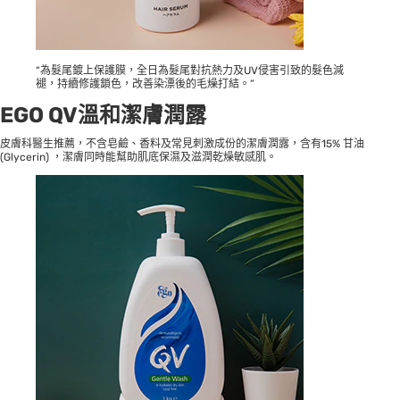
“為髮尾鍍上保護膜，全日為髮尾對抗熱力及UV侵害引致的髮色減
褪，持續修護鎖色，改善染漂後的毛燥打結。”
EGO QV溫和潔膚潤露
皮膚科醫生推薦，不含皂鹼、香料及常見刺激成份的潔膚潤露，含有15% 甘油
(Glycerin) ，潔膚同時能幫助肌底保濕及滋潤乾燥敏感肌。