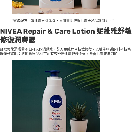
“微泡配方，讓肌膚感到潔淨，又能幫助維繫肌膚天然保護能力。”
NIVEA Repair & Care Lotion 妮維雅舒敏
修復潤膚露
舒敏修復潤膚露不但可以保濕鎖水，配方更能達至抗敏修復，以雙重呵護的科研技術
舒緩乾燥肌；維他命原B5和甘油有效舒緩肌膚乾燥不適，改善肌膚乾癢問題。