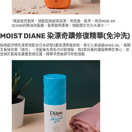
“我是乾性髮質，頭髮因爲經常染燙，而受損、乾旱，用完MISE EN
SCENE的精油洗髮露，髮質變得柔順，頭髮開叉也大大減少。”
MOIST DIANE 染漂奇蹟修復精華(免沖洗)
採用超滲透乳液質地配合日本研發3重染漂修復技術，首引入美容級GHEE OIL，使開
叉髮絲完美「縫合」。洗髪後先用毛巾印乾頭髮，取2泵份量的護髮精華於掌心，並
塗抹於髮尾及嚴重受損位置，精華滲透後即可吹乾頭髮