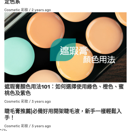
定色系
Cosmetic 彩妝
/
2 years ago
遮瑕膏顏色用法101：如何選擇使用綠色、橙色、蜜
桃色及紫色
Cosmetic 彩妝
/
3 years ago
睫毛膏推薦|必備好用開架睫毛液，新手一樣輕鬆入
手！
Cosmetic 彩妝
/
3 years ago
*/?>