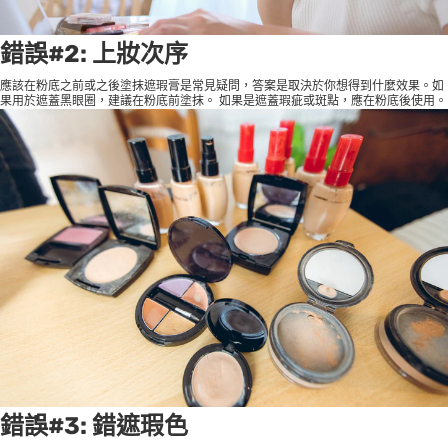
錯誤#2: 上妝次序
應該在粉底之前或之後塗抹遮瑕膏是常見疑問，答案是取決於你想得到什麼效果。如
果用於遮蓋黑眼圈，建議在粉底前塗抹。 如果是遮蓋瑕疵或斑點，應在粉底後使用。
錯誤#3: 錯遮瑕色