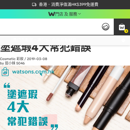
首次APP下單買滿$450 輸入 NEWAPP 即減$50
立即成為易賞錢會員盡享獨家優惠
香港．消費淨值滿HK$399免運費
門店 及 服務
0
All
Beauty 美容
He
免運費門市取貨，滿$250 合作自取點自取免運費，淨額消費滿$399，免費送貨上門！
塗遮瑕4大常犯錯誤
Cosmetic 彩妝
/
2019-03-08
by 屈小妹
5046