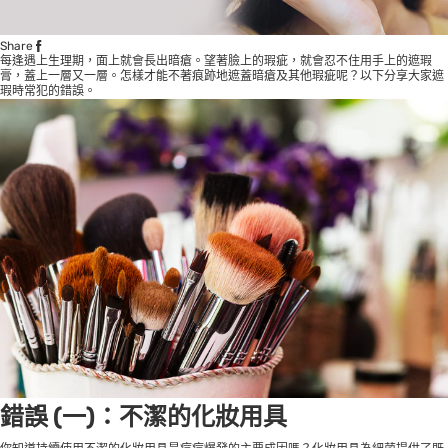
Share
每逢遇上生理期，面上就會長出暗瘡。望著臉上的瑕疵，就會忍不住用手上的遮瑕
膏，蓋上一層又一層。怎樣才能不著痕跡地遮蓋暗瘡及其他瑕疵呢？以下分享大家遮
瑕時常犯的錯誤。
錯誤 (一)：不潔的化妝用具