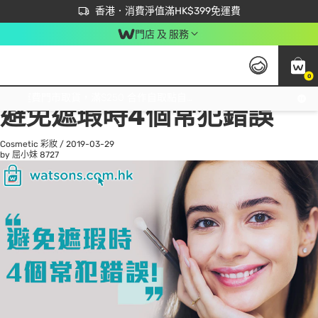
首次APP下單買滿$450 輸入 NEWAPP 即減$50
立即成為易賞錢會員盡享獨家優惠
香港．消費淨值滿HK$399免運費
門店 及 服務
0
All
Beauty 美容
He
免運費門市取貨，滿$250 合作自取點自取免運費，淨額消費滿$399，免費送貨上門！
避免遮瑕時4個常犯錯誤
Cosmetic 彩妝
/
2019-03-29
by 屈小妹
8727