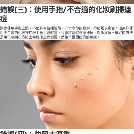
錯誤(三)：使用手指/不合適的化妝刷掃遮
痘
避免使用手指上妝，不但容易傳播細菌，亦會令你的粉刺、痘痘難以癒合。如果你使
用不合適的化妝掃在臉上蓋上遮瑕膏，只會將遮瑕膏擦抺掉，刺激痘痘。最好的方法
是用化妝綿在痘痘上輕輕印上遮瑕膏。然後再暈開痘痘的邊緣。