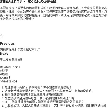
錯誤(四)：妝容太厚重
不要在痘痘上蓋過多的遮瑕膏和碎粉。厚重的妝容只會堵塞毛孔，令痘痘的問題更為
嚴重。此外，你的妝容亦難以貼服。我們建議先使用透薄保濕的遮瑕膏遮住痘痘。然
後，用掃頭較細的化妝掃輕輕掃上透明的碎粉，或使用定妝噴霧來定妝。這些方法都
有效防止痘痘乾裂及脫皮。
Previous
想擁有光澤肌？靠化妝就可以了！
Next
早上皮膚急救法則
Related Topics
#痘印
#遮瑕
Share
WHAT’S HOT
急凍食物不新鮮？ 科學揭密：你不知道的鎖鮮技術！
香港新手養寵物懶人包：從入門到精通，必備產品與注意事項全攻略
袪濕保健品有效嗎？常見成分解析與選購指南
兒童濕疹與金黃葡萄球菌：家長必讀的預防與護理策略
DEET防蚊液濃度大解密：如何根據活動選擇最適合您的產品？
【護肝必讀】大飲大食兼通宵爆肝？一文拆解「EPL 肝內磷脂」如何精準進行細