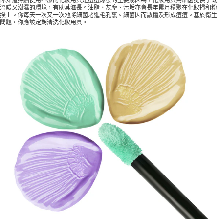
你知道持續使用不潔的化妝用具是痘痘爆發的主要成因嗎？化妝用具為細菌提供了既
溫暖又潮濕的環境，有助其滋長。油脂、灰塵、污垢亦會長年累月積聚在化妝掃和粉
撲上。你每天一次又一次地將細菌堵進毛孔裏。細菌因而散播及形成痘痘。基於衛生
問題，你應該定期清洗化妝用具。