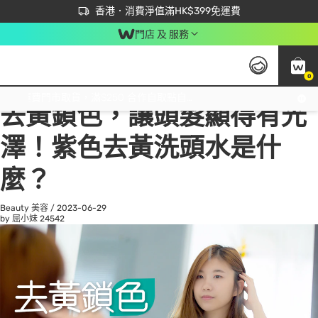
首次APP下單買滿$450 輸入 NEWAPP 即減$50
立即成為易賞錢會員盡享獨家優惠
香港．消費淨值滿HK$399免運費
門店 及 服務
0
All
Beauty 美容
He
免運費門市取貨，滿$250 合作自取點自取免運費，淨額消費滿$399，免費送貨上門！
去黃鎖色，讓頭髮顯得有光
澤！紫色去黃洗頭水是什
麼？
Beauty 美容
/
2023-06-29
by 屈小妹
24542