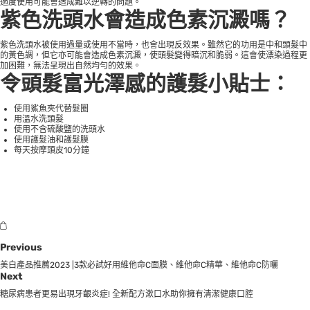
過度使用可能會造成難以逆轉的問題。
紫色洗頭水會造成色素沉澱嗎？
紫色洗頭水被使用過量或使用不當時，也會出現反效果。雖然它的功用是中和頭髮中
的黃色調，但它亦可能會造成色素沉澱，使頭髮變得暗沉和脆弱。這會使漂染過程更
加困難，無法呈現出自然均勻的效果。
令頭髮富光澤感的護髮小貼士：
使用鯊魚夾代替髮圈
用溫水洗頭髮
使用不含硫酸鹽的洗頭水
使用護髮油和護髮膜
每天按摩頭皮10分鐘
Previous
美白產品推薦2023 |3款必試好用維他命C面膜、維他命C精華、維他命C防曬
Next
糖尿病患者更易出現牙齦炎症! 全新配方漱口水助你擁有清潔健康口腔