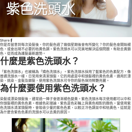
Share
你是否留意到每次染髮後，你的髮色過了幾個星期後會有所變化？你的髮色會開始褪
色，或會出現不必要的枯黃色調。紫色洗頭水可以完美地解決這個問題，有助去黃鎖
色，從而成為護髮最新趨勢。
什麼是紫色
洗頭水
？
「紫色洗頭水」也被稱為「矯色洗頭水」。紫色洗頭水採用了藍紫色的色素配方，像
普通洗頭水一樣，日常用來清潔頭髮，它的用處是中和頭髮裡的黃色色素，適用於漂
染、挑染、金髮及銀髮，使用紫色洗頭水可令你的髮色保持鮮艷亮麗。
為什麼要使用紫色洗頭水？
染髮或漂染頭髮後，通常過一陣子會逐漸褪色變黃。紫色洗頭水每次使用都可以中和
你頭髮裡的黃色色素。根據色彩理論，紫色是色彩輪上與黃色相對的顏色。當使用紫
色洗頭水清潔頭髮時，會吸收少量的紫色色素，以較正冷色調並中和枯黃色。這就是
為什麼含紫色色素的洗頭水可以去黃的原因。