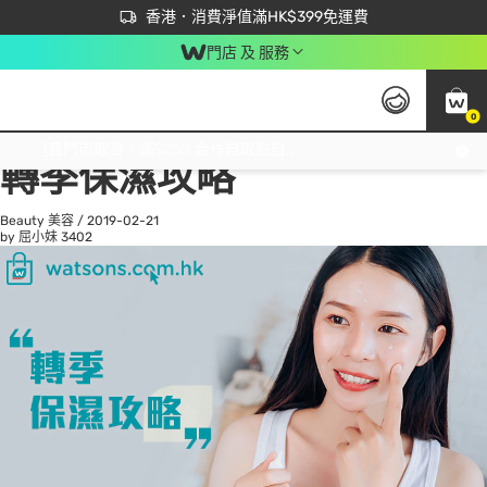
首次APP下單買滿$450 輸入 NEWAPP 即減$50
立即成為易賞錢會員盡享獨家優惠
香港．消費淨值滿HK$399免運費
門店 及 服務
0
All
Beauty 美容
He
免運費門市取貨，滿$250 合作自取點自取免運費，淨額消費滿$399，免費送貨上門！
轉季保濕攻略
Beauty 美容
/
2019-02-21
by 屈小妹
3402