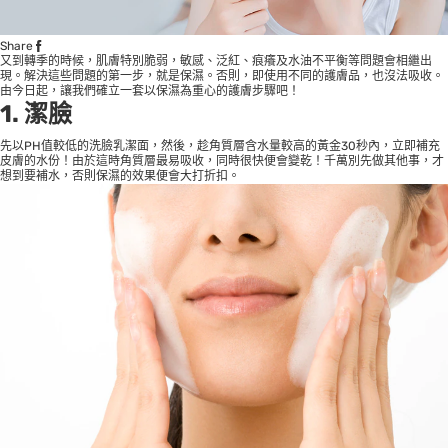
Share
又到轉季的時候，肌膚特別脆弱，敏感、泛紅、痕癢及水油不平衡等問題會相繼出
現。解決這些問題的第一步，就是保濕。否則，即使用不同的護膚品，也沒法吸收。
由今日起，讓我們確立一套以保濕為重心的護膚步驟吧！
1. 潔臉
先以PH值較低的洗臉乳潔面，然後，趁角質層含水量較高的黃金30秒內，立即補充
皮膚的水份！由於這時角質層最易吸收，同時很快便會變乾！千萬別先做其他事，才
想到要補水，否則保濕的效果便會大打折扣。