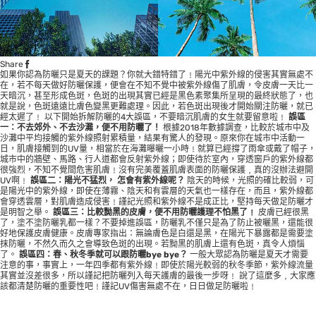
Share
如果你認為防曬只是夏天的課題？你就大錯特錯了﹗陽光中紫外線的侵害其實無處不
在，若不每天做好防曬保護，便會在不知不覺中被紫外線傷了肌膚，令皮膚一天比一
天暗沉，甚至形成色斑，色斑的出現其實已經是黑色素聚集所呈現的最終狀態了，也
就是說，色斑遠遠比膚色變黑更難處理。因此，若色斑出現後才開始關注防曬，就已
經太遲了﹗ 以下開始拆解防曬的4大誤區，不要暗沉肌膚的女生就要留意啦﹗
誤區
一：不去郊外、不去沙灘，便不用防曬了！
根據2018年數據調查，比較於城市中及
沙灘中平均接觸的紫外線照射累積量，結果有驚人的發現。原來你在城市中活動一
日，肌膚接觸到的UV量，相當於在海灘曝曬一小時﹗就算已經撐了雨傘或戴了帽子，
城市中的牆壁、馬路、行人道都會反射紫外線；即使待於室內，穿透窗戶的紫外線都
很強烈，不知不覺間危害肌膚﹗沒有完美覆蓋肌膚表面的防曬保護﹐真的沒辦法避開
UV啊﹗
誤區二：陽光不猛烈， 怎會有紫外線呢？
陰天的時候，光照的確比較弱，可
是陽光中的紫外線，即使在薄霧、陰天和有雲層的天氣也一樣存在，而且，紫外線都
會穿透雲層，對肌膚造成侵害﹗謹記光照和紫外線不是成正比，堅持每天做足防曬才
是明智之舉。
誤區三：比較黝黑的皮膚，便不用防曬護理不怕黑了﹗
皮膚已經很黑
了，塗不塗防曬乳都一樣？不要掉進誤區，防曬乳不僅只是為了防止被曬黑，還能很
好地保護皮膚健康。皮膚專家指出：無論膚色是白還是黑，在陽光下暴露都是需要塗
抹防曬，不然久而久之會導致色斑的出現。若黝黑的肌膚上還有色斑，真令人煩惱
了。
誤區四：春、秋冬季就可以跟防曬bye bye？
一般大眾認為防曬是夏天才需要
注意的事，事實上，一年四季都有紫外線﹗即使於陽光較弱的秋冬季節，紫外線流量
其實並沒差很多，所以謹記把防曬列入每天護膚的最後一步呀﹗ 說了這麼多﹐大家應
該都清楚防曬的重要性吧﹗謹記UV傷害無處不在，日日做足防曬啦﹗