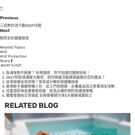
Previous
三招教你流汗都KEEP住靚
Next
輕熟女的健康迷思
Related Topics
#UV
#UV Protection
Share
WHAT’S HOT
急凍食物不新鮮？ 科學揭密：你不知道的鎖鮮技術！
DEET防蚊液濃度大解密：如何根據活動選擇最適合您的產品？
袪濕保健品有效嗎？常見成分解析與選購指南
香港新手養寵物懶人包：從入門到精通，必備產品與注意事項全攻略
兒童濕疹與金黃葡萄球菌：家長必讀的預防與護理策略
體重管理由日常做起 註冊營養師分享5大健康減重貼士
RELATED BLOG