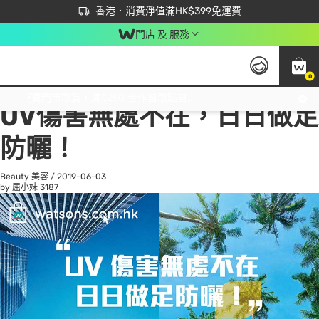
首次APP下單買滿$450 輸入 NEWAPP 即減$50
立即成為易賞錢會員盡享獨家優惠
香港．消費淨值滿HK$399免運費
門店 及 服務
0
All
Beauty 美容
He
免運費門市取貨，滿$250 合作自取點自取免運費，淨額消費滿$399，免費送貨上門！
UV傷害無處不在，日日做足
防曬！
Beauty 美容
/
2019-06-03
by 屈小妹
3187