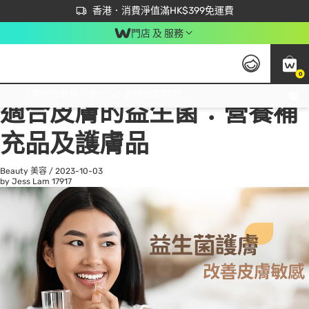
首次APP下單買滿$450 輸入 NEWAPP 即減$50
立即成為易賞錢會員盡享獨家優惠
香港．消費淨值滿HK$399免運費
門店 及 服務
0
All
Beauty 美容
He
免運費門市取貨，滿$250 合作自取點自取免運費，淨額消費滿$399，免費送貨上門！
適合皮膚的益生菌：營養補
充品及護膚品
Beauty 美容
/
2023-10-03
by Jess Lam
17917