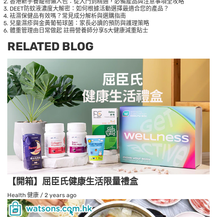
香港新手養寵物懶人包：從入門到精通，必備產品與注意事項全攻略
DEET防蚊液濃度大解密：如何根據活動選擇最適合您的產品？
袪濕保健品有效嗎？常見成分解析與選購指南
兒童濕疹與金黃葡萄球菌：家長必讀的預防與護理策略
體重管理由日常做起 註冊營養師分享5大健康減重貼士
RELATED BLOG
【開箱】屈臣氏健康生活限量禮盒
Health 健康
/
2 years ago