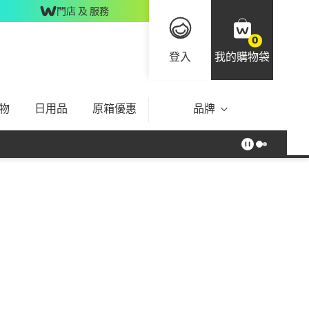
門店 及 服務
0
登入
我的購物袋
物
日用品
原箱優惠
品牌