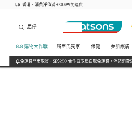
香港．消費淨值滿HK$399免運費
立即成為易賞錢會員盡享獨家優惠
首次APP下單買滿$450 輸入 NEWAPP 即減$50
生蠔BB
屈仔
8.8 購物大作戰
屈臣氏獨家
保健
美肌護膚
免運費門市取貨，滿$250 合作自取點自取免運費，淨額消費滿