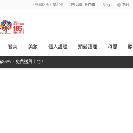
下載屈臣氏手機APP
尋找屈臣氏門市
Blog
繁體
醫美
美妝
個人護理
頭髮護理
母嬰
寵
$399，免費送貨上門！