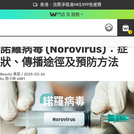
首次APP下單買滿$450 輸入 NEWAPP 即減$50
立即成為易賞錢會員盡享獨家優惠
香港．消費淨值滿HK$399免運費
門店 及 服務
0
All
Beauty 美容
He
免運費門市取貨，滿$250 合作自取點自取免運費，淨額消費滿$399，免費送貨上門！
諾羅病毒 (Norovirus)：症
狀、傳播途徑及預防方法
Beauty 美容
/
2025-03-26
by 屈小妹
6481