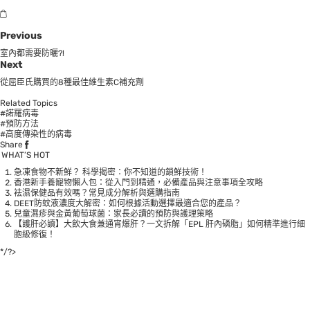
Previous
室內都需要防曬?!
Next
從屈臣氏購買的8種最佳維生素C補充劑
Related Topics
#諾羅病毒
#預防方法
#高度傳染性的病毒
Share
WHAT’S HOT
急凍食物不新鮮？ 科學揭密：你不知道的鎖鮮技術！
香港新手養寵物懶人包：從入門到精通，必備產品與注意事項全攻略
袪濕保健品有效嗎？常見成分解析與選購指南
DEET防蚊液濃度大解密：如何根據活動選擇最適合您的產品？
兒童濕疹與金黃葡萄球菌：家長必讀的預防與護理策略
【護肝必讀】大飲大食兼通宵爆肝？一文拆解「EPL 肝內磷脂」如何精準進行細
胞級修復！
*/?>