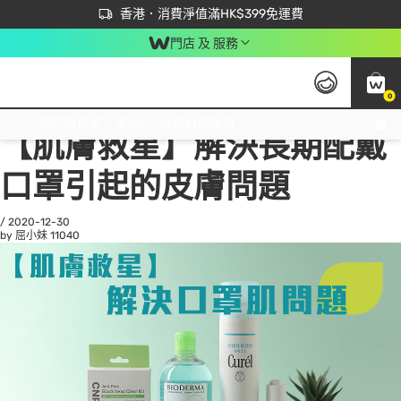
首次APP下單買滿$450 輸入 NEWAPP 即減$50
立即成為易賞錢會員盡享獨家優惠
香港．消費淨值滿HK$399免運費
門店 及 服務
0
All
Beauty 美容
He
免運費門市取貨，滿$250 合作自取點自取免運費，淨額消費滿$399，免費送貨上門！
【肌膚救星】解決長期配戴
口罩引起的皮膚問題
/
2020-12-30
by 屈小妹
11040