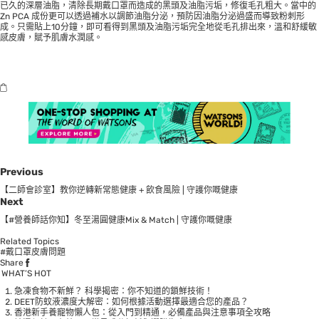
已久的深層油脂，清除長期戴口罩而造成的黑頭及油脂污垢，修復毛孔粗大。當中的
Zn PCA 成份更可以透過補水以調節油脂分泌，預防因油脂分泌過盛而導致粉刺形
成。只需貼上10分鐘，即可看得到黑頭及油脂污垢完全地從毛孔排出來，溫和舒緩敏
感皮膚，賦予肌膚水潤感。
Previous
【二師會診室】教你逆轉新常態健康 + 飲食風險 | 守護你嘅健康
Next
【#營養師話你知】冬至湯圓健康Mix & Match | 守護你嘅健康
Related Topics
#戴口罩皮膚問題
Share
WHAT’S HOT
急凍食物不新鮮？ 科學揭密：你不知道的鎖鮮技術！
DEET防蚊液濃度大解密：如何根據活動選擇最適合您的產品？
香港新手養寵物懶人包：從入門到精通，必備產品與注意事項全攻略