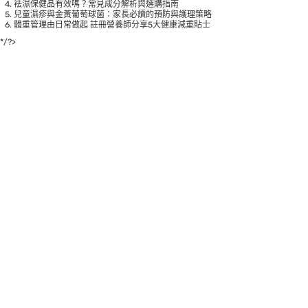
袪濕保健品有效嗎？常見成分解析與選購指南
兒童濕疹與金黃葡萄球菌：家長必讀的預防與護理策略
體重管理由日常做起 註冊營養師分享5大健康減重貼士
*/?>