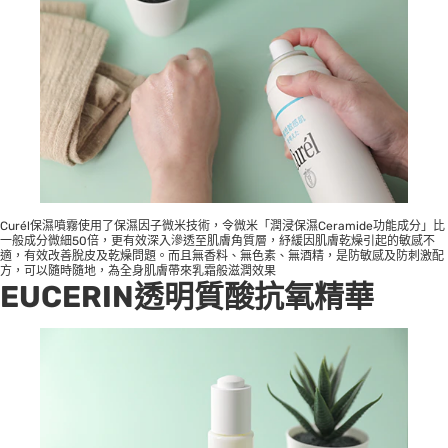
Curél保濕噴霧使用了保濕因子微米技術，令微米「潤浸保濕Ceramide功能成分」比
一般成分微細50倍，更有效深入滲透至肌膚角質層，紓緩因肌膚乾燥引起的敏感不
適，有效改善脫皮及乾燥問題。而且無香料、無色素、無酒精，是防敏感及防刺激配
方，可以隨時隨地，為全身肌膚帶來乳霜般滋潤效果
EUCERIN透明質酸抗氧精華