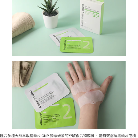
匯合多種天然萃取精華和 CNP 獨家研發的舒敏複合物成份， 能有效溶解黑頭及屯積