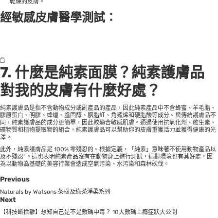
乾燥的皮膚。
經敏感皮膚醫學測試：
7. 什麼是純素面膜？純素護膚品
對我的皮膚有什麼好處？
純素護膚品是指不含動物成分或副產品的產品，因此純素產品中不含蜂蜜、羊毛脂、
膠原蛋白、明膠、蜂蠟、膽固醇、胭脂紅、角鯊烯和硬脂酸等成分。與傳統護膚品不
同，純素護膚品的成分更簡單，因此較適合敏感肌膚。通過使用抗氧化劑、維生素、
礦物質和植物提取物的組合，純素護膚品可以幫助你的皮膚重獲活力並獲得健康的光
澤。
此外，純素護膚品是 100% 零殘忍的。根據定義，「純素」意味著不使用動物產品以
及不殘忍”。這也表明純素產品沒有在動物身上進行測試，這對環境也有其好處，因
為以動物為基礎的美容行業會造成空氣污染、水污染和森林砍伐。
Previous
Naturals by Watsons 茶樹及綠茶淨柔系列
Next
【科技斷捨離】想知自己是不是數碼中毒？ 10大數碼上癮症狀大公開