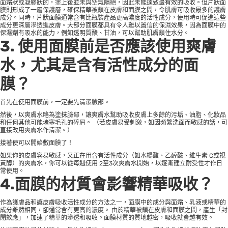
面霜狀或凝膠狀的，塗上後並未與空氣隔絕，因此未能達致最有效的吸收。但片狀面
膜則形成了一層保護層，確保精華被鎖在皮膚和面膜之間，令肌膚可吸收最多的護膚
成分。同時，片狀面膜通常含有比瓶裝產品更高濃度的活性成分，使用時可促進這些
成分更深層滲透進皮膚。大部分面膜都具有令人難以置信的保濕效果，因為面膜中的
保濕劑有吸水的能力，例如透明質酸、甘油，可以幫助肌膚鎖住水分。
3. 使用面膜前是否應該使用爽膚
水，尤其是含有活性成分的面
膜？
首先在使用面膜前，一定要先清潔臉部。
然後，以爽膚水略為塗抹臉部，讓爽膚水幫助吸收皮膚上多餘的污垢、油脂、化妝品
和任何其他可能堵塞毛孔的碎屑。 （若皮膚易受刺激，如因頻繁洗面而敏感的話，可
直接改用爽膚水作清潔。）
接著使可以開始敷面膜了！
如果你的皮膚容易敏感，又正在用含有活性成分（如水楊酸、乙醇酸、維生素 C或視
黃醇）的爽膚水，你可以從每週使用 2至3次爽膚水開始，以逐漸建立耐受性才作日
常使用。
4.面膜的材質會影響精華吸收？
作為護膚品和讓皮膚吸收活性成分的方法之一，面膜中的成分與面霜、乳液或精華的
成分雖然相同，卻通常含有更高的濃度。 由於精華被鎖在皮膚和面膜之間，產生「封
閉效應」，加速了精華的滲透和吸收。面膜材質的質地越密，吸收就會越有效。