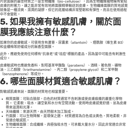
片狀面膜的最佳材質之一是生物纖維（bio-cellulose），因為生物纖維織物擁有緊貼
皮膚的附著力，讓之能非常有效地將面膜精華輸送到皮膚。 生物纖維面膜的質地感覺
就像是一種涼爽、濕潤的凝膠，但它的底層結構非常堅韌和有彈性，而且在使用過程
中不會變乾。
5. 如果我擁有敏感肌膚，關於面
膜我應該注意什麼？
如果你的皮膚敏感，可使用含有蘆薈、尿囊素（allantoin）、煙酰胺（維生素 B3）
和金縷梅等舒緩成分的無香型面膜。
此外，應避免使用任何標有“抗衰老”或“祛痘”標籤的產品，因為當中可能含有刺激性
成分。
皮膚敏感時也應避免香料、對羥基苯甲酸酯（parabens）、酒精、著色劑、礦物
油、三乙醇胺（triethanolamine）、丙二醇（propylene glycol）和二苯甲酮
（benzophenone）等成分。
6. 哪些面膜材質適合敏感肌膚？
對敏感肌膚來說，面膜的材質地也相當重要。
棉質面膜：可貼合臉部，白色的材質通常不含刺激或使皮膚痕癢的嚴重化學物
質。 它柔軟、吸水，讓空氣和水分有空間流動，使用時皮膚感覺舒適、並為皮膚
帶來滋潤和光澤。
天絲纖維：來源天然，由天然樹木加工製成。
竹面膜：可以生物降解，是環保之選。 材質通常為白色或淡黃色，質地柔軟，非
常適合敏感肌。
生物纖維面膜：合成纖維、具極強吸水性，可承載大量水分，因此非常適合非常