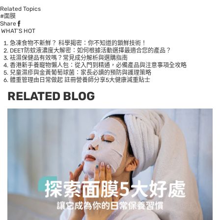
Related Topics
#面膜
Share
WHAT’S HOT
急凍食物不新鮮？ 科學揭密：你不知道的鎖鮮技術！
DEET防蚊液濃度大解密：如何根據活動選擇最適合您的產品？
袪濕保健品有效嗎？常見成分解析與選購指南
香港新手養寵物懶人包：從入門到精通，必備產品與注意事項全攻略
兒童濕疹與金黃葡萄球菌：家長必讀的預防與護理策略
體重管理由日常做起 註冊營養師分享5大健康減重貼士
RELATED BLOG