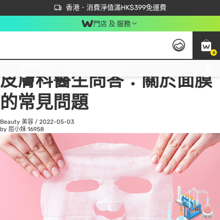
首次APP下單買滿$450 輸入 NEWAPP 即減$50
立即成為易賞錢會員盡享獨家優惠
香港．消費淨值滿HK$399免運費
門店 及 服務
0
All
Beauty 美容
He
免運費門市取貨，滿$250 合作自取點自取免運費，淨額消費滿$399，免費送貨上門！
皮膚科醫生問答：關於面膜
的常見問題
Beauty 美容
/
2022-05-03
by 屈小妹
16958