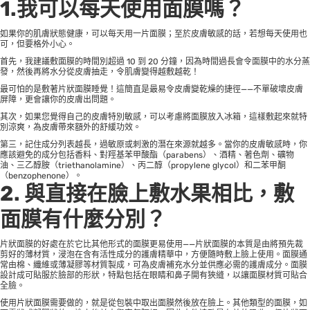
1.我可以每天使用面膜嗎？
如果你的肌膚狀態健康，可以每天用一片面膜；至於皮膚敏感的話，若想每天使用也
可，但要格外小心。
首先，我建議敷面膜的時間別超過 10 到 20 分鐘，因為時間過長會令面膜中的水分蒸
發，然後再將水分從皮膚抽走，令肌膚變得越敷越乾！
最可怕的是敷著片狀面膜睡覺！這簡直是最易令皮膚變乾燥的捷徑——不單破壞皮膚
屏障，更會讓你的皮膚出問題。
其次，如果您覺得自己的皮膚特別敏感，可以考慮將面膜放入冰箱，這樣敷起來就特
別涼爽，為皮膚帶來額外的舒緩功效。
第三，記住成分列表越長，過敏原或刺激的潛在來源就越多。當你的皮膚敏感時，你
應該避免的成分包括香料、對羥基苯甲酸酯（parabens）、酒精、著色劑、礦物
油、三乙醇胺（triethanolamine）、丙二醇（propylene glycol）和二苯甲酮
（benzophenone）。
2. 與直接在臉上敷水果相比，敷
面膜有什麼分別？
片狀面膜的好處在於它比其他形式的面膜更易使用——片狀面膜的本質是由將預先裁
剪好的薄材質，浸泡在含有活性成分的護膚精華中，方便隨時敷上臉上使用。面膜通
常由棉、纖維或薄凝膠等材質製成，可為皮膚補充水分並供應必需的護膚成分。面膜
設計成可貼服於臉部的形狀，特點包括在眼睛和鼻子開有狹縫，以讓面膜材質可貼合
全臉。
使用片狀面膜需要做的，就是從包裝中取出面膜然後放在臉上。其他類型的面膜，如