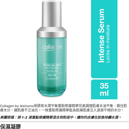
Collagen by Watsons骨膠原水潤平衡重點修護精華完美調理肌膚水油平衡、鎖住肌
膚水分，讓肌膚不泛油光。一抹重點修護精華能為乾燥肌膚注入源源不絕的水分。
美麗密碼：將 1-2 滴重點修護精華混合到粉底中，讓你的皮膚在妝後持續水潤。
保濕凝膠