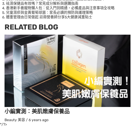
袪濕保健品有效嗎？常見成分解析與選購指南
香港新手養寵物懶人包：從入門到精通，必備產品與注意事項全攻略
兒童濕疹與金黃葡萄球菌：家長必讀的預防與護理策略
體重管理由日常做起 註冊營養師分享5大健康減重貼士
RELATED BLOG
小編實測：美肌嫩膚保養品
Beauty 美容
/
6 years ago
*/?>