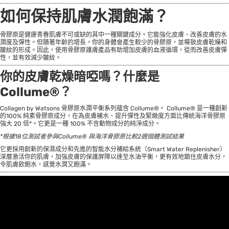
如何保持肌膚水潤飽滿？
骨膠原是健康青春肌膚不可或缺的其中一種關鍵成分。它能強化皮膚、改善皮膚的水
潤度及彈性。但隨著年齡的增長，你的身體會產生較少的骨膠原，並導致皮膚乾燥和
皺紋的形成。因此，使用骨膠原護膚產品有助增加皮膚的血液循環，從而改善皮膚彈
性，並有效減少皺紋。
你的皮膚乾燥暗啞嗎？什麼是
Collume®️？
Collagen by Watsons 骨膠原水潤平衡系列蘊含 Collume®️。 Collume®️ 是一種創新
的100% 純素骨膠原成分，在為皮膚補水、提升彈性及緊緻度方面比傳統海洋骨膠原
強大 20 倍*。它更是一種 100% 不含動物成分的純淨成分。
*
根據
18
位測試者參與
Collume®
與海洋骨膠原比較
2
週個體測試結果
它更採用創新的保濕成分和先進的智能水分補給系統（Smart Water Replenisher）
深層激活你的肌膚，加強皮膚的保護屏障以達至水油平衡，更有效地鎖住皮膚水分，
令肌膚飲飽水，感覺水潤又飽滿。