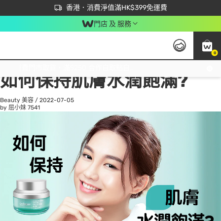
首次APP下單買滿$450 輸入 NEWAPP 即減$50
立即成為易賞錢會員盡享獨家優惠
香港．消費淨值滿HK$399免運費
門店 及 服務
0
All
Beauty 美容
He
免運費門市取貨，滿$250 合作自取點自取免運費，淨額消費滿$399，免費送貨上門！
如何保持肌膚水潤飽滿?
Beauty 美容
/
2022-07-05
by 屈小妹
7541