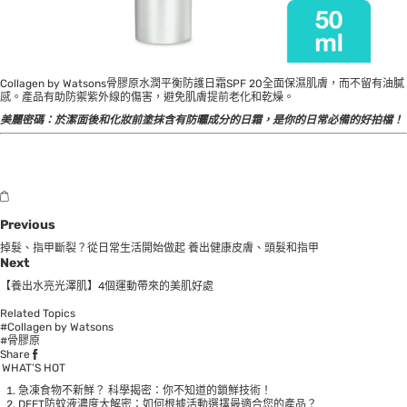
Collagen by Watsons骨膠原水潤平衡防護日霜SPF 20全面保濕肌膚，而不留有油膩
感。產品有助防禦紫外線的傷害，避免肌膚提前老化和乾燥。
美麗密碼：於潔面後和化妝前塗抹含有防曬成分的日霜，是你的日常必備的好拍檔！
Previous
掉髮、指甲斷裂？從日常生活開始做起 養出健康皮膚、頭髮和指甲
Next
【養出水亮光澤肌】4個運動帶來的美肌好處
Related Topics
#Collagen by Watsons
#骨膠原
Share
WHAT’S HOT
急凍食物不新鮮？ 科學揭密：你不知道的鎖鮮技術！
DEET防蚊液濃度大解密：如何根據活動選擇最適合您的產品？