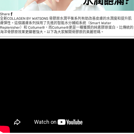
Share
全新COLLAGEN BY WATSONS 骨膠原水潤平衡系列有助改善皮膚的水潤度和提升肌
膚彈性。這個護膚系列採用了先進的智能水分補給系統（Smart Water
Replenisher）和 Collume®️，而Collume®️更是一種獲獎的純素膠原蛋白，比傳統的
海洋骨膠原效果更顯著強大。以下為大家解開骨膠原的美麗密碼。