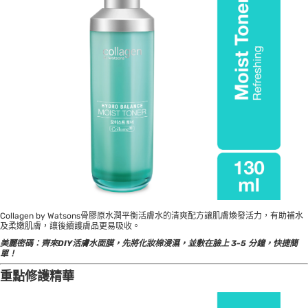
Collagen by Watsons骨膠原水潤平衡活膚水的清爽配方讓肌膚煥發活力，有助補水
及柔嫩肌膚，讓後續護膚品更易吸收。
美麗密碼：
齊來DIY活膚水面膜，先將化妝棉浸濕，並敷在臉上 3-5 分鐘，快捷簡
單！
重點修護精華