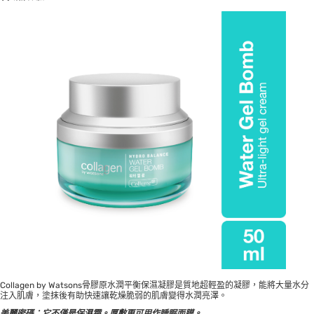
Collagen by Watsons骨膠原水潤平衡保濕凝膠是質地超輕盈的凝膠，能將大量水分
注入肌膚，塗抹後有助快速讓乾燥脆弱的肌膚變得水潤亮澤。
美麗密碼：它不僅是保濕霜。厚敷更可用作睡眠面膜。