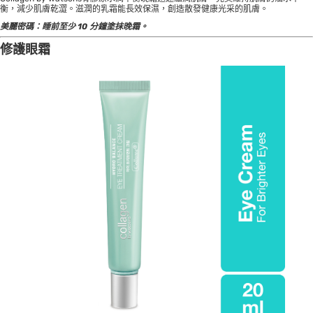
衡，減少肌膚乾澀。滋潤的乳霜能長效保濕，創造散發健康光采的肌膚。
美麗密碼：
睡前至少 10 分鐘塗抹晚霜。
修護眼霜