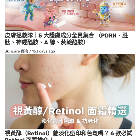
皮膚拯救隊｜5 大護膚成分全員集合 （PDRN、胜
肽、神經醯胺、A 醇、菸鹼醯胺）
Skincare 護膚
/
163 days ago
視黃醇（Retinol）能淡化痘印和色斑嗎？ 6 款必試