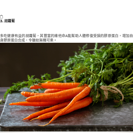
3. 胡蘿蔔
多吃健康有益的胡蘿蔔，其豐富的維他命A能幫助人體修復受損的膠原蛋白，增加自
身膠原蛋白合成，令皺紋無機可乘。