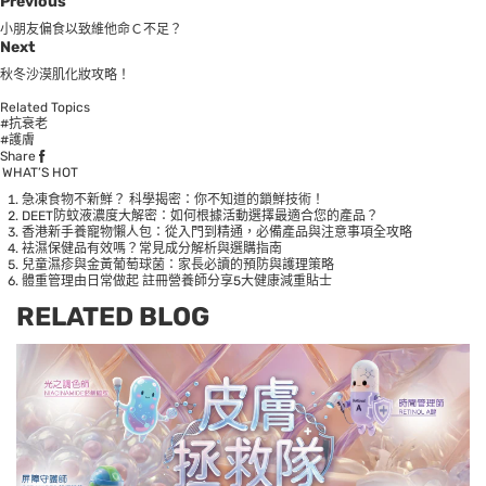
Previous
小朋友偏食以致維他命Ｃ不足？
Next
秋冬沙漠肌化妝攻略！
Related Topics
#抗衰老
#護膚
Share
WHAT’S HOT
急凍食物不新鮮？ 科學揭密：你不知道的鎖鮮技術！
DEET防蚊液濃度大解密：如何根據活動選擇最適合您的產品？
香港新手養寵物懶人包：從入門到精通，必備產品與注意事項全攻略
袪濕保健品有效嗎？常見成分解析與選購指南
兒童濕疹與金黃葡萄球菌：家長必讀的預防與護理策略
體重管理由日常做起 註冊營養師分享5大健康減重貼士
RELATED BLOG