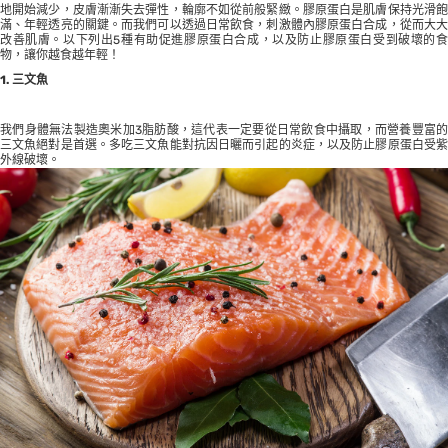
地開始減少，皮膚漸漸失去彈性，輪廓不如從前般緊緻。膠原蛋白是肌膚保持光滑飽
滿、年輕透亮的關鍵。而我們可以透過日常飲食，刺激體內膠原蛋白合成，從而大大
改善肌膚。以下列出5種有助促進膠原蛋白合成，以及防止膠原蛋白受到破壞的食
物，讓你越食越年輕！
1. 三文魚
我們身體無法製造奧米加3脂肪酸，這代表一定要從日常飲食中攝取，而營養豐富的
三文魚絕對是首選。多吃三文魚能對抗因日曬而引起的炎症，以及防止膠原蛋白受紫
外線破壞。