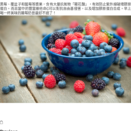
黑莓、覆盆子和藍莓等漿果，含有大量抗氧物「鞣花酸」，有效防止紫外線破壞膠原
蛋白。而且當中的豐富維他命C可以對抗自由基侵害，以及增加膠原蛋白合成。早上
喝一杯美味的雜莓奶昔最好不過了！