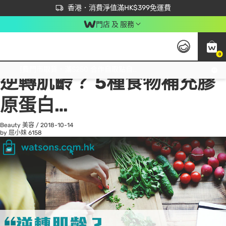
首次APP下單買滿$450 輸入 NEWAPP 即減$50
立即成為易賞錢會員盡享獨家優惠
香港．消費淨值滿HK$399免運費
門店 及 服務
0
All
Beauty 美容
He
免運費門市取貨，滿$250 合作自取點自取免運費，淨額消費滿$399，免費送貨上門！
逆轉肌齡？ 5種食物補充膠
原蛋白…
Beauty 美容
/
2018-10-14
by 屈小妹
6158