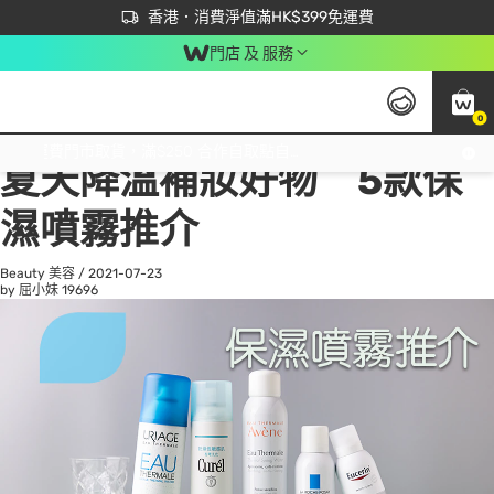
首次APP下單買滿$450 輸入 NEWAPP 即減$50
立即成為易賞錢會員盡享獨家優惠
香港．消費淨值滿HK$399免運費
門店 及 服務
0
All
Beauty 美容
He
免運費門市取貨，滿$250 合作自取點自取免運費，淨額消費滿$399，免費送貨上門！
夏天降溫補妝好物 5款保
濕噴霧推介
Beauty 美容
/
2021-07-23
by 屈小妹
19696