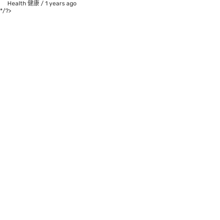
Health 健康
/
1 years ago
*/?>