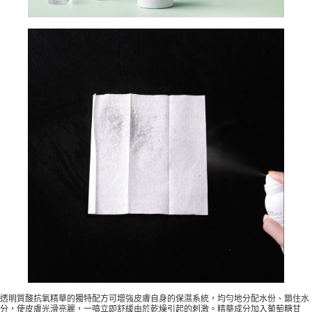
透明質酸抗氧精華的獨特配方可增強皮膚自身的保濕系統，均勻地分配水份、鎖住水
分，使皮膚光滑亮麗，一噴立即舒緩由於乾燥引起的刺激。精華成分加入葡萄糖甘