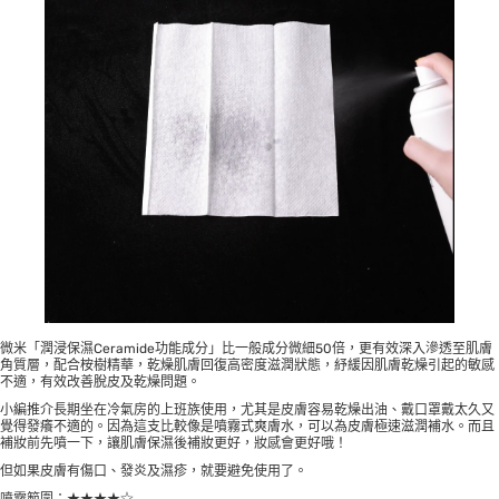
微米「潤浸保濕Ceramide功能成分」比一般成分微細50倍，更有效深入滲透至肌膚
角質層，配合桉樹精華，乾燥肌膚回復高密度滋潤狀態，紓緩因肌膚乾燥引起的敏感
不適，有效改善脫皮及乾燥問題。
小編推介長期坐在冷氣房的上班族使用，尤其是皮膚容易乾燥出油、戴口罩戴太久又
覺得發癢不適的。因為這支比較像是噴霧式爽膚水，可以為皮膚極速滋潤補水。而且
補妝前先噴一下，讓肌膚保濕後補妝更好，妝感會更好哦！
但如果皮膚有傷口、發炎及濕疹，就要避免使用了。