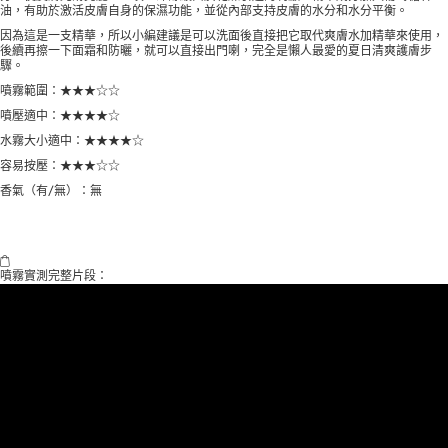
油，有助於激活皮膚自身的保濕功能，並從內部支持皮膚的水分和水分平衡。
因為這是一支精華，所以小編建議是可以洗面後直接把它取代爽膚水加精華來使用，
後續再擦一下面霜和防曬，就可以直接出門喇，完全是懶人最愛的夏日清爽護膚步
驟。
噴霧範圍：★★★☆☆
噴壓適中：★★★★☆
水霧大小適中：★★★★☆
容易按壓：★★★☆☆
香氣（有/無）：無
噴霧實測完整片段：