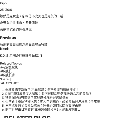
Pippi
25-30歲
雖然是處女座，卻相信不完美也是完美的一種
夏天混合性肌膚、冬天偏乾
喜歡嘗試新的保養潮流
Previous
新冠病毒自我檢測產品原理及特點
Next
K.O. 肌肉關節痛好評產品推介!
Related Topics
#乾燥敏感肌
#敏感肌
#敏感肌膚
Share
WHAT’S HOT
急凍食物不新鮮？ 科學揭密：你不知道的鎖鮮技術！
DEET防蚊液濃度大解密：如何根據活動選擇最適合您的產品？
袪濕保健品有效嗎？常見成分解析與選購指南
香港新手養寵物懶人包：從入門到精通，必備產品與注意事項全攻略
兒童濕疹與金黃葡萄球菌：家長必讀的預防與護理策略
體重管理由日常做起 註冊營養師分享5大健康減重貼士