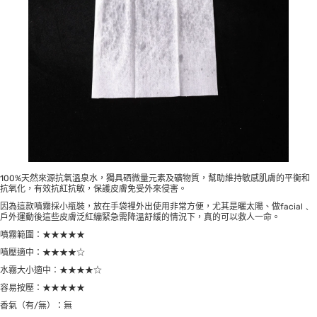
100%天然來源抗氧溫泉水，獨具硒微量元素及礦物質，幫助維持敏感肌膚的平衡和
抗氧化，有效抗紅抗敏，保護皮膚免受外來侵害。
因為這款噴霧採小瓶裝，放在手袋裡外出使用非常方便，尤其是曬太陽、做facial﹑
戶外運動後這些皮膚泛紅繃緊急需降溫舒緩的情況下，真的可以救人一命。
噴霧範圍：★★★★★
噴壓適中：★★★★☆
水霧大小適中：★★★★☆
容易按壓：★★★★★
香氣（有/無）：無